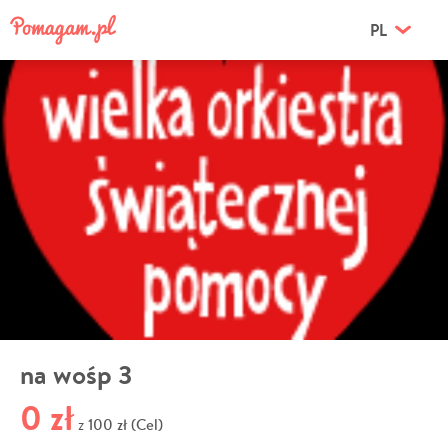
PL
na wośp 3
0 zł
100 zł (Cel)
z