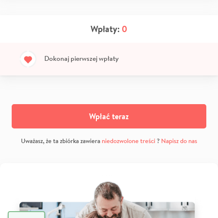
Wpłaty:
0
Dokonaj pierwszej wpłaty
Wpłać teraz
Uważasz, że ta zbiórka zawiera
niedozwolone treści
?
Napisz do nas