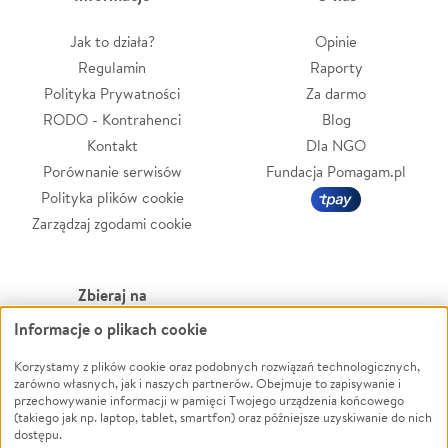
Jak to działa?
Opinie
Regulamin
Raporty
Polityka Prywatności
Za darmo
RODO - Kontrahenci
Blog
Kontakt
Dla NGO
Porównanie serwisów
Fundacja Pomagam.pl
Polityka plików cookie
Zarządzaj zgodami cookie
Zbieraj na
Informacje o plikach cookie
Leczenie
LGBTQ+
Zwierzęta
Powódź
Korzystamy z plików cookie oraz podobnych rozwiązań technologicznych,
zarówno własnych, jak i naszych partnerów. Obejmuje to zapisywanie i
Pożar
Wichura
przechowywanie informacji w pamięci Twojego urządzenia końcowego
(takiego jak np. laptop, tablet, smartfon) oraz późniejsze uzyskiwanie do nich
Ukraina
NGO
dostępu.
Sport
Religia