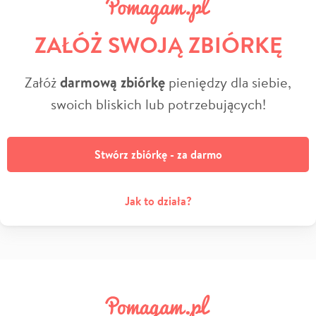
ZAŁÓŻ SWOJĄ ZBIÓRKĘ
Załóż
darmową zbiórkę
pieniędzy dla siebie,
swoich bliskich lub potrzebujących!
Stwórz zbiórkę - za darmo
Jak to działa?