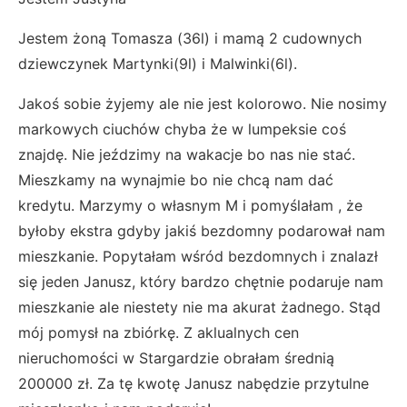
Jestem żoną Tomasza (36l) i mamą 2 cudownych
dziewczynek Martynki(9l) i Malwinki(6l).
Jakoś sobie żyjemy ale nie jest kolorowo. Nie nosimy
markowych ciuchów chyba że w lumpeksie coś
znajdę. Nie jeździmy na wakacje bo nas nie stać.
Mieszkamy na wynajmie bo nie chcą nam dać
kredytu. Marzymy o własnym M i pomyślałam , że
byłoby ekstra gdyby jakiś bezdomny podarował nam
mieszkanie. Popytałam wśród bezdomnych i znalazł
się jeden Janusz, który bardzo chętnie podaruje nam
mieszkanie ale niestety nie ma akurat żadnego. Stąd
mój pomysł na zbiórkę. Z aklualnych cen
nieruchomości w Stargardzie obrałam średnią
200000 zł. Za tę kwotę Janusz nabędzie przytulne