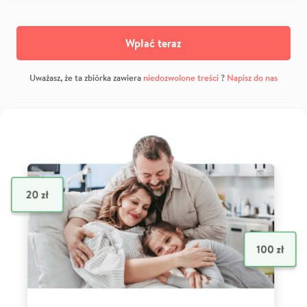
Wpłać teraz
Uważasz, że ta zbiórka zawiera
niedozwolone treści
?
Napisz do nas