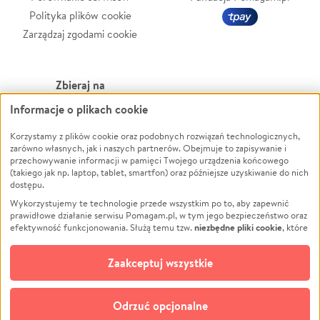
Polityka plików cookie
Zarządzaj zgodami cookie
Zbieraj na
Informacje o plikach cookie
Leczenie
LGBTQ+
Zwierzęta
Powódź
Korzystamy z plików cookie oraz podobnych rozwiązań technologicznych,
zarówno własnych, jak i naszych partnerów. Obejmuje to zapisywanie i
Pożar
Wichura
przechowywanie informacji w pamięci Twojego urządzenia końcowego
(takiego jak np. laptop, tablet, smartfon) oraz późniejsze uzyskiwanie do nich
Ukraina
NGO
dostępu.
Sport
Religia
Wykorzystujemy te technologie przede wszystkim po to, aby zapewnić
Pomoc Finansowa
Edukacja
prawidłowe działanie serwisu Pomagam.pl, w tym jego bezpieczeństwo oraz
niezbędne pliki cookie
efektywność funkcjonowania. Służą temu tzw.
, które
Projekty
Podróż
pozostają zawsze aktywne.
Dowiedz się więcej
Pogrzeb
Impreza
opcjonalnych plików cookie
Dodatkowo, używamy
oraz podobnych
Zaakceptuj wszystkie
Społeczność lokalna
Ochrona środowiska
technologii do celów analitycznych i retargetingowych. Możesz wyrazić
zgodę na ich stosowanie lub jej odmówić. W dowolnym momencie masz
Kultura
Biznes
możliwość zmiany swoich preferencji na stronie „Zarządzaj zgodami cookie”,
Odrzuć opcjonalne
Polski
do której link znajdziesz w stopce serwisu Pomagam.pl. Opcjonalne pliki
cookie wykorzystywane są w następujących celach: