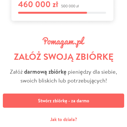
ZAŁÓŻ SWOJĄ ZBIÓRKĘ
Załóż
darmową zbiórkę
pieniędzy dla siebie,
swoich bliskich lub potrzebujących!
Stwórz zbiórkę - za darmo
Jak to działa?