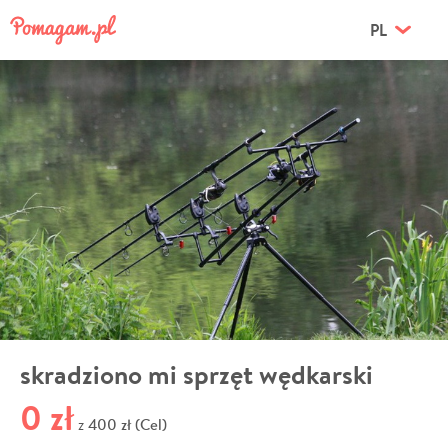
PL
skradziono mi sprzęt wędkarski
0 zł
400 zł (Cel)
z