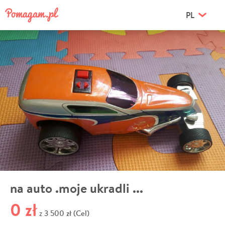
PL
na auto .moje ukradli ...
0 zł
3 500 zł (Cel)
z