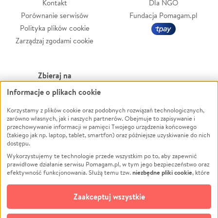
Kontakt
Dla NGO
Porównanie serwisów
Fundacja Pomagam.pl
Polityka plików cookie
Zarządzaj zgodami cookie
Zbieraj na
Informacje o plikach cookie
Leczenie
LGBTQ+
Zwierzęta
Powódź
Korzystamy z plików cookie oraz podobnych rozwiązań technologicznych,
zarówno własnych, jak i naszych partnerów. Obejmuje to zapisywanie i
Pożar
Wichura
przechowywanie informacji w pamięci Twojego urządzenia końcowego
(takiego jak np. laptop, tablet, smartfon) oraz późniejsze uzyskiwanie do nich
Ukraina
NGO
dostępu.
Sport
Religia
Wykorzystujemy te technologie przede wszystkim po to, aby zapewnić
Pomoc Finansowa
Edukacja
prawidłowe działanie serwisu Pomagam.pl, w tym jego bezpieczeństwo oraz
niezbędne pliki cookie
efektywność funkcjonowania. Służą temu tzw.
, które
Projekty
Podróż
pozostają zawsze aktywne.
Dowiedz się więcej
Pogrzeb
Impreza
opcjonalnych plików cookie
Dodatkowo, używamy
oraz podobnych
Zaakceptuj wszystkie
Społeczność lokalna
Ochrona środowiska
technologii do celów analitycznych i retargetingowych. Możesz wyrazić
zgodę na ich stosowanie lub jej odmówić. W dowolnym momencie masz
Kultura
Biznes