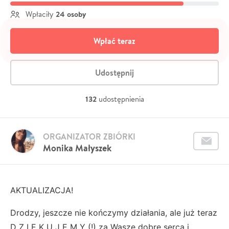
24 osoby
Wpłaciły
Wpłać teraz
Udostępnij
132
udostępnienia
ORGANIZATOR ZBIÓRKI
Monika Małyszek
AKTUALIZACJA!
Drodzy, jeszcze nie kończymy działania, ale już teraz
D Z I Ę K U J E M Y (!) za Wasze dobre serca i