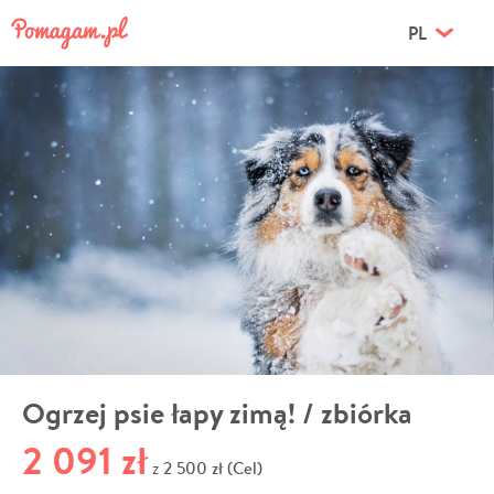
PL
Ogrzej psie łapy zimą! / zbiórka
2 091 zł
2 500 zł (Cel)
z