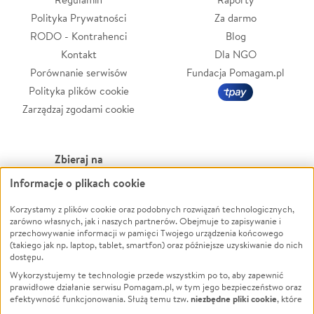
Polityka Prywatności
Za darmo
RODO - Kontrahenci
Blog
Kontakt
Dla NGO
Porównanie serwisów
Fundacja Pomagam.pl
Polityka plików cookie
Zarządzaj zgodami cookie
Zbieraj na
Informacje o plikach cookie
Leczenie
LGBTQ+
Zwierzęta
Powódź
Korzystamy z plików cookie oraz podobnych rozwiązań technologicznych,
zarówno własnych, jak i naszych partnerów. Obejmuje to zapisywanie i
Pożar
Wichura
przechowywanie informacji w pamięci Twojego urządzenia końcowego
(takiego jak np. laptop, tablet, smartfon) oraz późniejsze uzyskiwanie do nich
Ukraina
NGO
dostępu.
Sport
Religia
Wykorzystujemy te technologie przede wszystkim po to, aby zapewnić
Pomoc Finansowa
Edukacja
prawidłowe działanie serwisu Pomagam.pl, w tym jego bezpieczeństwo oraz
niezbędne pliki cookie
efektywność funkcjonowania. Służą temu tzw.
, które
Projekty
Podróż
pozostają zawsze aktywne.
Dowiedz się więcej