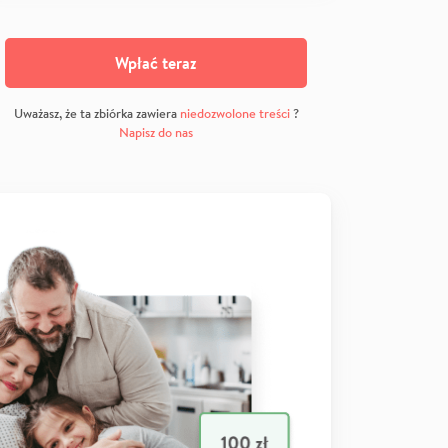
Wpłać teraz
Uważasz, że ta zbiórka zawiera
niedozwolone treści
?
Napisz do nas