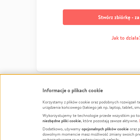
Stwórz zbiórkę - z
Jak to działa
Informacje o plikach cookie
Korzystamy z plików cookie oraz podobnych rozwiązań t
Infor
urządzenia końcowego (takiego jak np. laptop, tablet, sm
Wykorzystujemy te technologie przede wszystkim po to,
Jak to 
niezbędne pliki cookie
, które pozostają zawsze aktywne.
Facebook
Twitter
Instagram
Regula
opcjonalnych plików cookie
Dodatkowo, używamy
oraz p
dowolnym momencie masz możliwość zmiany swoich prefere
Polity
LinkedIn
TikTok
Youtube
wykorzystywane są w następujących celach: