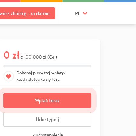
wórz zbiórkę - za darmo
PL
0 zł
100 000 zł (Cel)
z
Dokonaj pierwszej wpłaty.
Każda złotówka się liczy.
Wpłać teraz
Udostępnij
2
udostępnienia