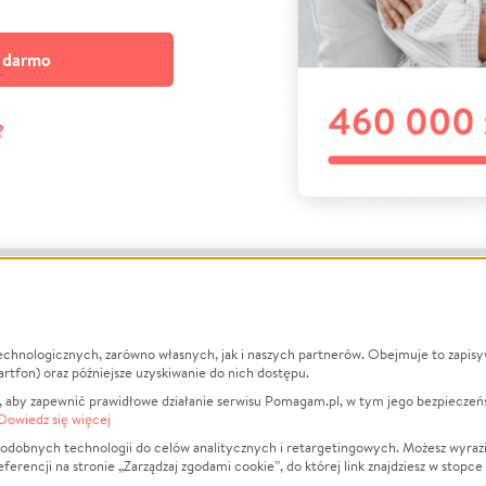
a darmo
?
echnologicznych, zarówno własnych, jak i naszych partnerów. Obejmuje to zapis
macje
O nas
Zbieraj n
artfon) oraz późniejsze uzyskiwanie do nich dostępu.
 aby zapewnić prawidłowe działanie serwisu Pomagam.pl, w tym jego bezpieczeń
działa?
Opinie
Leczenie
Dowiedz się więcej
min
Raporty
Zwierzęta
odobnych technologii do celów analitycznych i retargetingowych. Możesz wyrazi
ncji na stronie „Zarządzaj zgodami cookie”, do której link znajdziesz w stopce
ka Prywatności
Za darmo
Pożar