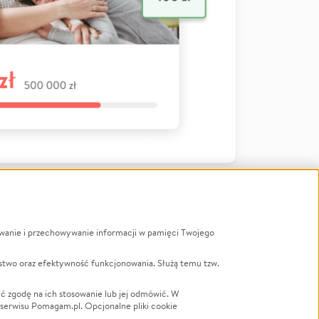
ywanie i przechowywanie informacji w pamięci Twojego
a
stwo oraz efektywność funkcjonowania. Służą temu tzw.
LGBTQ+
Powódź
ć zgodę na ich stosowanie lub jej odmówić. W
 serwisu Pomagam.pl. Opcjonalne pliki cookie
Wichura