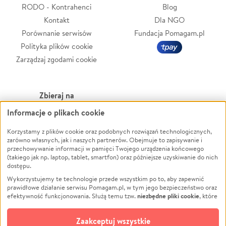
RODO - Kontrahenci
Blog
Kontakt
Dla NGO
Porównanie serwisów
Fundacja Pomagam.pl
Polityka plików cookie
Zarządzaj zgodami cookie
Zbieraj na
Informacje o plikach cookie
Leczenie
LGBTQ+
Zwierzęta
Powódź
Korzystamy z plików cookie oraz podobnych rozwiązań technologicznych,
zarówno własnych, jak i naszych partnerów. Obejmuje to zapisywanie i
Pożar
Wichura
przechowywanie informacji w pamięci Twojego urządzenia końcowego
(takiego jak np. laptop, tablet, smartfon) oraz późniejsze uzyskiwanie do nich
Ukraina
NGO
dostępu.
Sport
Religia
Wykorzystujemy te technologie przede wszystkim po to, aby zapewnić
Pomoc Finansowa
Edukacja
prawidłowe działanie serwisu Pomagam.pl, w tym jego bezpieczeństwo oraz
niezbędne pliki cookie
efektywność funkcjonowania. Służą temu tzw.
, które
Projekty
Podróż
pozostają zawsze aktywne.
Dowiedz się więcej
Pogrzeb
Impreza
opcjonalnych plików cookie
Dodatkowo, używamy
oraz podobnych
Zaakceptuj wszystkie
Społeczność lokalna
Ochrona środowiska