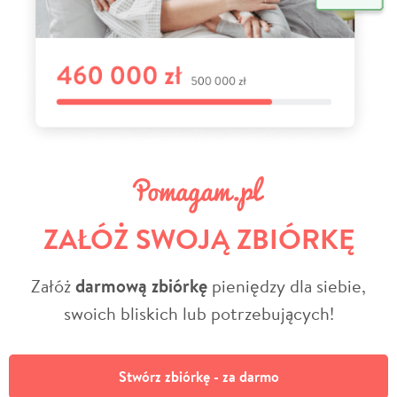
ZAŁÓŻ SWOJĄ ZBIÓRKĘ
Załóż
darmową zbiórkę
pieniędzy dla siebie,
swoich bliskich lub potrzebujących!
Stwórz zbiórkę - za darmo