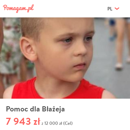
PL
Pomoc dla Błażeja
7 943 zł
12 000 zł (Cel)
z