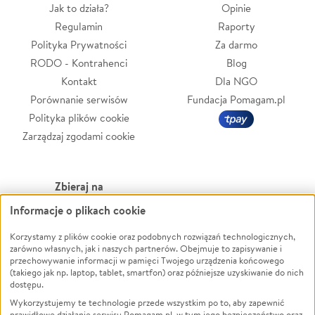
Jak to działa?
Opinie
Regulamin
Raporty
Polityka Prywatności
Za darmo
RODO - Kontrahenci
Blog
Kontakt
Dla NGO
Porównanie serwisów
Fundacja Pomagam.pl
Polityka plików cookie
Zarządzaj zgodami cookie
Zbieraj na
Informacje o plikach cookie
Leczenie
LGBTQ+
Zwierzęta
Powódź
Korzystamy z plików cookie oraz podobnych rozwiązań technologicznych,
zarówno własnych, jak i naszych partnerów. Obejmuje to zapisywanie i
Pożar
Wichura
przechowywanie informacji w pamięci Twojego urządzenia końcowego
(takiego jak np. laptop, tablet, smartfon) oraz późniejsze uzyskiwanie do nich
Ukraina
NGO
dostępu.
Sport
Religia
Wykorzystujemy te technologie przede wszystkim po to, aby zapewnić
Pomoc Finansowa
Edukacja
prawidłowe działanie serwisu Pomagam.pl, w tym jego bezpieczeństwo oraz