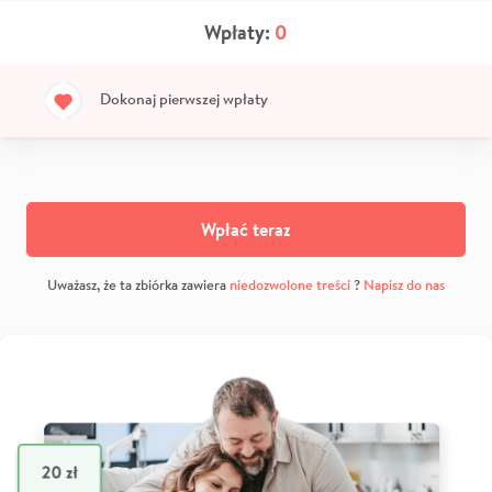
Wpłaty:
0
Dokonaj pierwszej wpłaty
Wpłać teraz
Uważasz, że ta zbiórka zawiera
niedozwolone treści
?
Napisz do nas