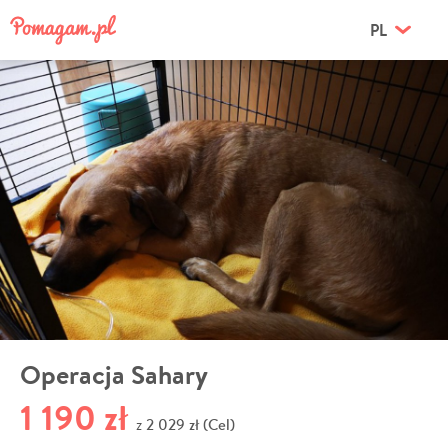
PL
Operacja Sahary
1 190 zł
2 029 zł (Cel)
z