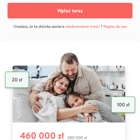
Wpłać teraz
Uważasz, że ta zbiórka zawiera
niedozwolone treści
?
Napisz do nas