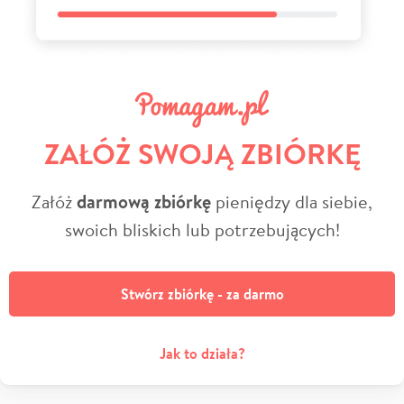
ZAŁÓŻ SWOJĄ ZBIÓRKĘ
Załóż
darmową zbiórkę
pieniędzy dla siebie,
swoich bliskich lub potrzebujących!
Stwórz zbiórkę - za darmo
Jak to działa?