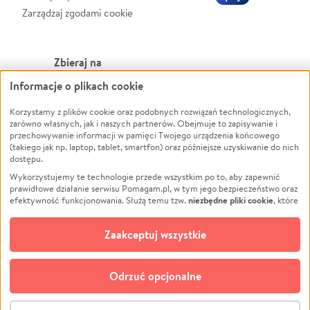
Zarządzaj zgodami cookie
Zbieraj na
Informacje o plikach cookie
Leczenie
LGBTQ+
Zwierzęta
Powódź
Korzystamy z plików cookie oraz podobnych rozwiązań technologicznych,
zarówno własnych, jak i naszych partnerów. Obejmuje to zapisywanie i
Pożar
Wichura
przechowywanie informacji w pamięci Twojego urządzenia końcowego
(takiego jak np. laptop, tablet, smartfon) oraz późniejsze uzyskiwanie do nich
Ukraina
NGO
dostępu.
Sport
Religia
Wykorzystujemy te technologie przede wszystkim po to, aby zapewnić
Pomoc Finansowa
Edukacja
prawidłowe działanie serwisu Pomagam.pl, w tym jego bezpieczeństwo oraz
niezbędne pliki cookie
efektywność funkcjonowania. Służą temu tzw.
, które
Projekty
Podróż
pozostają zawsze aktywne.
Dowiedz się więcej
Pogrzeb
Impreza
opcjonalnych plików cookie
Dodatkowo, używamy
oraz podobnych
Zaakceptuj wszystkie
Społeczność lokalna
Ochrona środowiska
technologii do celów analitycznych i retargetingowych. Możesz wyrazić
zgodę na ich stosowanie lub jej odmówić. W dowolnym momencie masz
Kultura
Biznes
możliwość zmiany swoich preferencji na stronie „Zarządzaj zgodami cookie”,
Odrzuć opcjonalne
Polski
do której link znajdziesz w stopce serwisu Pomagam.pl. Opcjonalne pliki
cookie wykorzystywane są w następujących celach:
© CROWDING SP. Z O.O.
Analityka
– używamy tzw. plików cookie analitycznych, aby usprawniać