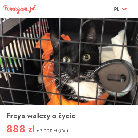
PL
Freya walczy o życie
888 zł
2 000 zł (Cel)
z