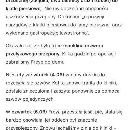
brzusznej (żołądka, dwunastnicy oraz trzustki)
do
klatki piersiowej.
Nie uwidoczniono obecności
uszkodzenia przepony. Dokonano „repozycji
narządów z klatki piersiowej do jamy brzusznej oraz
wykonano gastropeksję lewostronną”.
Okazało się, że była to
przepuklina rozworu
przełykowego przepony.
Kilka godzin po operacji
zabraliśmy Freyę do domu.
Niestety we
wtorek (4.06)
w nocy doszło do
rozejścia się szwów. Kotka znowu trafiła do kliniki,
została znieczulona i zaszyta ponownie za pomoca
szwów pojedynczych.
W
czwartek (6.06)
Freya przestała jeść, pić, stała się
bardzo osowiała, jej oddech był znacznie
przyspieszony. Znowu jechaliśmy z nią do kliniki –