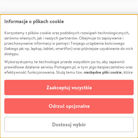
Informacje o plikach cookie
Korzystamy z plików cookie oraz podobnych rozwiązań technologicznych,
zarówno własnych, jak i naszych partnerów. Obejmuje to zapisywanie i
przechowywanie informacji w pamięci Twojego urządzenia końcowego
Facebook
Twitter
Instagram
LinkedIn
TikTok
Youtube
(takiego jak np. laptop, tablet, smartfon) oraz późniejsze uzyskiwanie do nich
dostępu.
Wykorzystujemy te technologie przede wszystkim po to, aby zapewnić
prawidłowe działanie serwisu Pomagam.pl, w tym jego bezpieczeństwo oraz
niezbędne pliki cookie
efektywność funkcjonowania. Służą temu tzw.
, które
Informacje
O nas
pozostają zawsze aktywne.
Dowiedz się więcej
opcjonalnych plików cookie
Dodatkowo, używamy
oraz podobnych
Zaakceptuj wszystkie
Jak to działa?
Opinie
technologii do celów analitycznych i retargetingowych. Możesz wyrazić
zgodę na ich stosowanie lub jej odmówić. W dowolnym momencie masz
Regulamin
Raporty
możliwość zmiany swoich preferencji na stronie „Zarządzaj zgodami cookie”,
Polityka Prywatności
Za darmo
Odrzuć opcjonalne
do której link znajdziesz w stopce serwisu Pomagam.pl. Opcjonalne pliki
cookie wykorzystywane są w następujących celach:
RODO - Kontrahenci
Blog
Analityka
– używamy tzw. plików cookie analitycznych, aby usprawniać
Kontakt
Dla NGO
Dostosuj wybór
działanie serwisu Pomagam.pl. Dzięki nim możemy zrozumieć, jak
Porównanie serwisów
Fundacja Pomagam.pl
użytkownicy korzystają z naszego serwisu – skąd trafiają do serwisu, jak
Stwórz zbiórkę - za darmo
długo z niego korzystają i jak się po nim poruszają. Pozwala nam to na
Polityka plików cookie