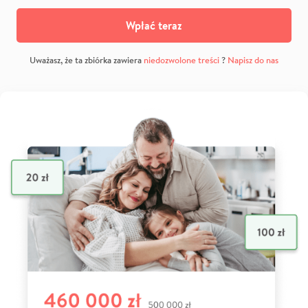
Wpłać teraz
Uważasz, że ta zbiórka zawiera
niedozwolone treści
?
Napisz do nas