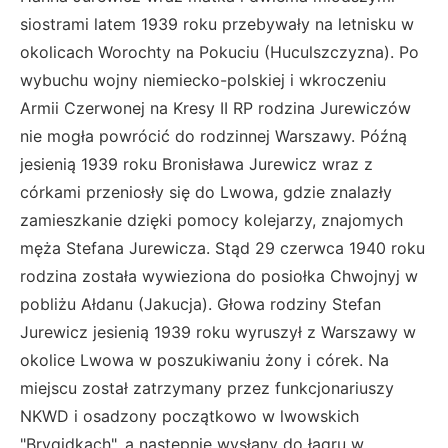
siostrami latem 1939 roku przebywały na letnisku w
okolicach Worochty na Pokuciu (Huculszczyzna). Po
wybuchu wojny niemiecko-polskiej i wkroczeniu
Armii Czerwonej na Kresy II RP rodzina Jurewiczów
nie mogła powrócić do rodzinnej Warszawy. Późną
jesienią 1939 roku Bronisława Jurewicz wraz z
córkami przeniosły się do Lwowa, gdzie znalazły
zamieszkanie dzięki pomocy kolejarzy, znajomych
męża Stefana Jurewicza. Stąd 29 czerwca 1940 roku
rodzina została wywieziona do posiołka Chwojnyj w
pobliżu Ałdanu (Jakucja). Głowa rodziny Stefan
Jurewicz jesienią 1939 roku wyruszył z Warszawy w
okolice Lwowa w poszukiwaniu żony i córek. Na
miejscu został zatrzymany przez funkcjonariuszy
NKWD i osadzony początkowo w lwowskich
"Brygidkach", a następnie wysłany do łagru w