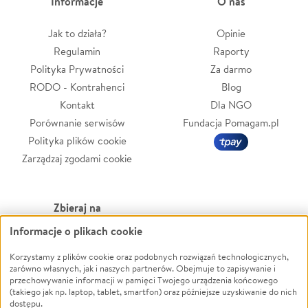
Informacje
O nas
Jak to działa?
Opinie
Regulamin
Raporty
Polityka Prywatności
Za darmo
RODO - Kontrahenci
Blog
Kontakt
Dla NGO
Porównanie serwisów
Fundacja Pomagam.pl
Polityka plików cookie
Zarządzaj zgodami cookie
Zbieraj na
Informacje o plikach cookie
Leczenie
LGBTQ+
Zwierzęta
Powódź
Korzystamy z plików cookie oraz podobnych rozwiązań technologicznych,
zarówno własnych, jak i naszych partnerów. Obejmuje to zapisywanie i
Pożar
Wichura
przechowywanie informacji w pamięci Twojego urządzenia końcowego
(takiego jak np. laptop, tablet, smartfon) oraz późniejsze uzyskiwanie do nich
Ukraina
NGO
dostępu.