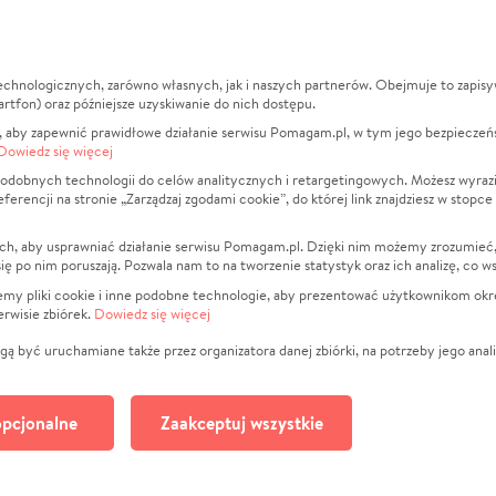
echnologicznych, zarówno własnych, jak i naszych partnerów. Obejmuje to zapis
macje
O nas
Zbieraj n
artfon) oraz późniejsze uzyskiwanie do nich dostępu.
 aby zapewnić prawidłowe działanie serwisu Pomagam.pl, w tym jego bezpieczeń
działa?
Opinie
Leczenie
Dowiedz się więcej
min
Raporty
Zwierzęta
odobnych technologii do celów analitycznych i retargetingowych. Możesz wyrazi
ncji na stronie „Zarządzaj zgodami cookie”, do której link znajdziesz w stopce
ka Prywatności
Za darmo
Pożar
 Kontrahenci
Blog
Ukraina
ch, aby usprawniać działanie serwisu Pomagam.pl. Dzięki nim możemy zrozumieć, j
t
Dla NGO
Sport
ak się po nim poruszają. Pozwala nam to na tworzenie statystyk oraz ich analizę, co w
anie serwisów
Fundacja Pomagam.pl
Pomoc Fi
jemy pliki cookie i inne podobne technologie, aby prezentować użytkownikom okr
rwisie zbiórek.
Dowiedz się więcej
a plików cookie
Projekty
zaj zgodami cookie
Pogrzeb
ą być uruchamiane także przez organizatora danej zbiórki, na potrzeby jego anali
Społeczno
Kultura
pcjonalne
Zaakceptuj wszystkie