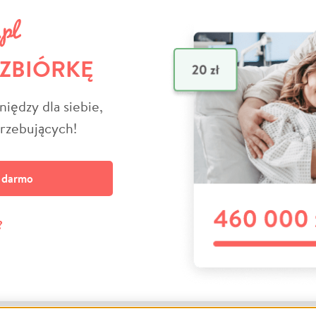
 ZBIÓRKĘ
niędzy dla siebie,
trzebujących!
a darmo
?