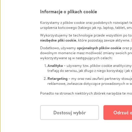
Informacje o plikach cookie
Korzystamy z plików cookie oraz podobnych rozwiązań t
Infor
urządzenia końcowego (takiego jak np. laptop, tablet, sm
Wykorzystujemy te technologie przede wszystkim po to,
Jak to 
niezbędne pliki cookie
, które pozostają zawsze aktywne.
Facebook
Twitter
Instagram
Regula
opcjonalnych plików cookie
Dodatkowo, używamy
oraz p
dowolnym momencie masz możliwość zmiany swoich prefere
Polity
LinkedIn
TikTok
Youtube
wykorzystywane są w następujących celach:
RODO -
Analityka
– używamy tzw. plików cookie analityczny
Kontak
trafiają do serwisu, jak długo z niego korzystają i j
Porówn
Retargeting
– my oraz nasi zaufani partnerzy stosu
reklamowe, zwłaszcza dotyczące prowadzonych w se
Polityk
Zarząd
Ponadto na stronach niektórych zbiórek narzędzia te mog
Dostosuj wybór
Odrzuć o
Polski
© CROWDING SP. Z O.O.