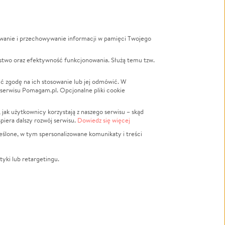
ywanie i przechowywanie informacji w pamięci Twojego
a
stwo oraz efektywność funkcjonowania. Służą temu tzw.
LGBTQ+
Powódź
ć zgodę na ich stosowanie lub jej odmówić. W
 serwisu Pomagam.pl. Opcjonalne pliki cookie
Wichura
NGO
ak użytkownicy korzystają z naszego serwisu – skąd
Religia
spiera dalszy rozwój serwisu.
Dowiedz się więcej
nansowa
Edukacja
eślone, w tym spersonalizowane komunikaty i treści
Podróż
Impreza
tyki lub retargetingu.
ść lokalna
Ochrona środowiska
Biznes