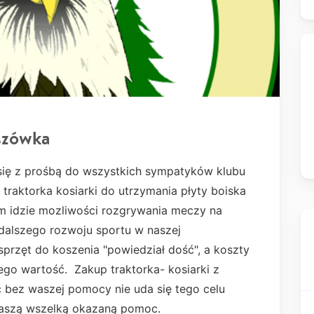
szówka
się z prośbą do wszystkich sympatyków klubu
raktorka kosiarki do utrzymania płyty boiska
m idzie mozliwości rozgrywania meczy na
 dalszego rozwoju sportu w naszej
sprzęt do koszenia "powiedział dość", a koszty
ego wartość. Zakup traktorka- kosiarki z
c bez waszej pomocy nie uda się tego celu
Waszą wszelką okazaną pomoc.