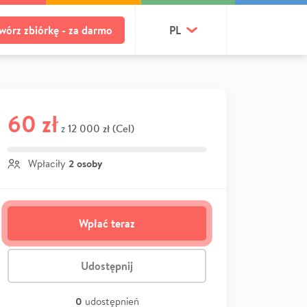
wórz zbiórkę - za darmo
PL
60 zł
12 000 zł (Cel)
z
2 osoby
Wpłaciły
Wpłać teraz
Udostępnij
0
udostępnień