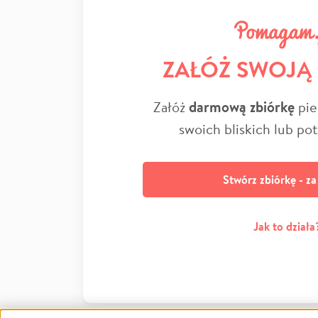
ZAŁÓŻ SWOJĄ
Załóż
darmową zbiórkę
pie
swoich bliskich lub po
Stwórz zbiórkę - z
Jak to działa