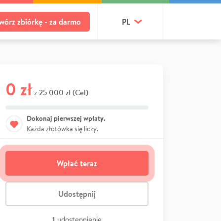
wórz zbiórkę - za darmo
PL
0 zł
25 000 zł (Cel)
z
Dokonaj pierwszej wpłaty.
Każda złotówka się liczy.
Wpłać teraz
Udostępnij
1
udostępnienie