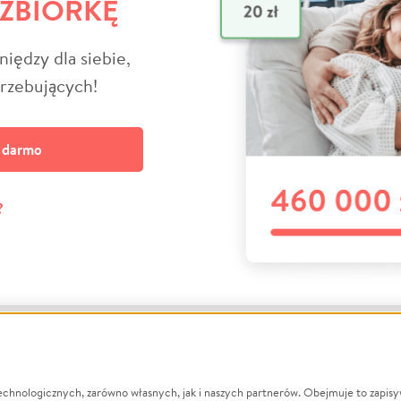
 ZBIÓRKĘ
niędzy dla siebie,
trzebujących!
a darmo
?
echnologicznych, zarówno własnych, jak i naszych partnerów. Obejmuje to zapis
macje
O nas
Zbieraj n