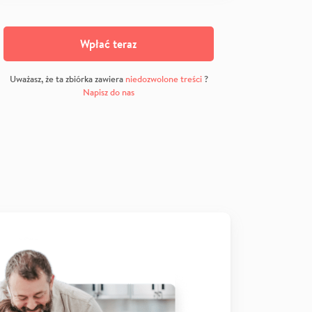
Wpłać teraz
Uważasz, że ta zbiórka zawiera
niedozwolone treści
?
Napisz do nas