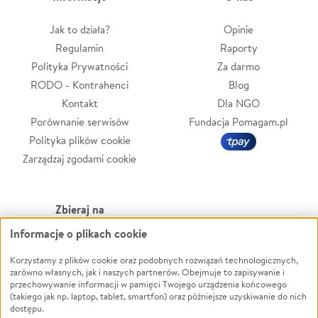
Jak to działa?
Opinie
Regulamin
Raporty
Polityka Prywatności
Za darmo
RODO - Kontrahenci
Blog
Kontakt
Dla NGO
Porównanie serwisów
Fundacja Pomagam.pl
Polityka plików cookie
Zarządzaj zgodami cookie
Zbieraj na
Informacje o plikach cookie
Leczenie
LGBTQ+
Zwierzęta
Powódź
Korzystamy z plików cookie oraz podobnych rozwiązań technologicznych,
zarówno własnych, jak i naszych partnerów. Obejmuje to zapisywanie i
Pożar
Wichura
przechowywanie informacji w pamięci Twojego urządzenia końcowego
(takiego jak np. laptop, tablet, smartfon) oraz późniejsze uzyskiwanie do nich
Ukraina
NGO
dostępu.
Sport
Religia