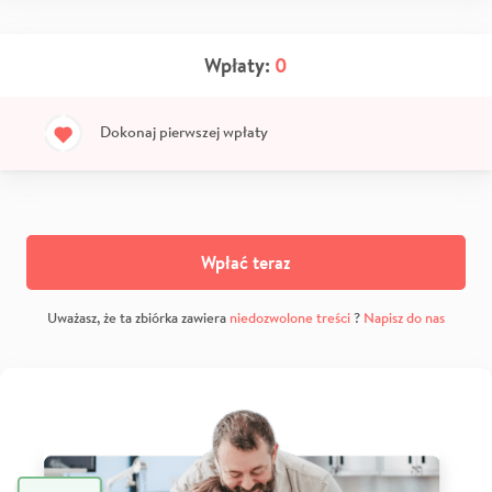
Wpłaty:
0
Dokonaj pierwszej wpłaty
Wpłać teraz
Uważasz, że ta zbiórka zawiera
niedozwolone treści
?
Napisz do nas