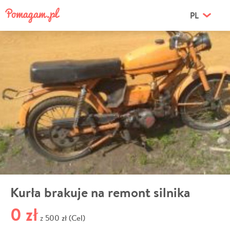
PL
Kurła brakuje na remont silnika
0 zł
500 zł (Cel)
z