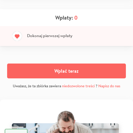
Wpłaty:
0
Dokonaj pierwszej wpłaty
Wpłać teraz
Uważasz, że ta zbiórka zawiera
niedozwolone treści
?
Napisz do nas