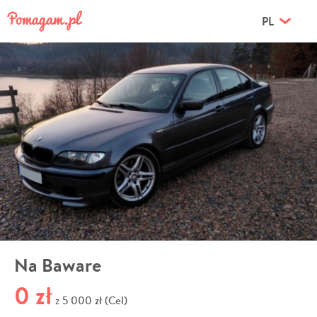
PL
Na Baware
0 zł
5 000 zł (Cel)
z