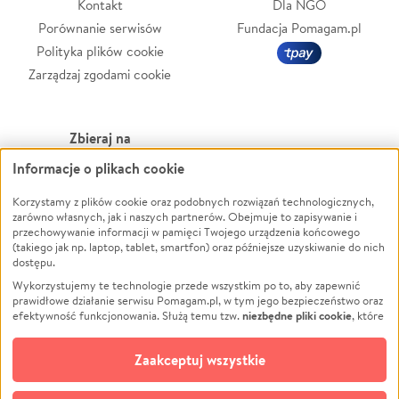
Kontakt
Dla NGO
Porównanie serwisów
Fundacja Pomagam.pl
Polityka plików cookie
Zarządzaj zgodami cookie
Zbieraj na
Informacje o plikach cookie
Leczenie
LGBTQ+
Zwierzęta
Powódź
Korzystamy z plików cookie oraz podobnych rozwiązań technologicznych,
zarówno własnych, jak i naszych partnerów. Obejmuje to zapisywanie i
Pożar
Wichura
przechowywanie informacji w pamięci Twojego urządzenia końcowego
(takiego jak np. laptop, tablet, smartfon) oraz późniejsze uzyskiwanie do nich
Ukraina
NGO
dostępu.
Sport
Religia
Wykorzystujemy te technologie przede wszystkim po to, aby zapewnić
Pomoc Finansowa
Edukacja
prawidłowe działanie serwisu Pomagam.pl, w tym jego bezpieczeństwo oraz
niezbędne pliki cookie
efektywność funkcjonowania. Służą temu tzw.
, które
Projekty
Podróż
pozostają zawsze aktywne.
Dowiedz się więcej
Pogrzeb
Impreza
opcjonalnych plików cookie
Dodatkowo, używamy
oraz podobnych
Zaakceptuj wszystkie
Społeczność lokalna
Ochrona środowiska
technologii do celów analitycznych i retargetingowych. Możesz wyrazić
zgodę na ich stosowanie lub jej odmówić. W dowolnym momencie masz
Kultura
Biznes