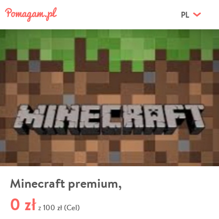
PL
Minecraft premium,
0 zł
100 zł (Cel)
z