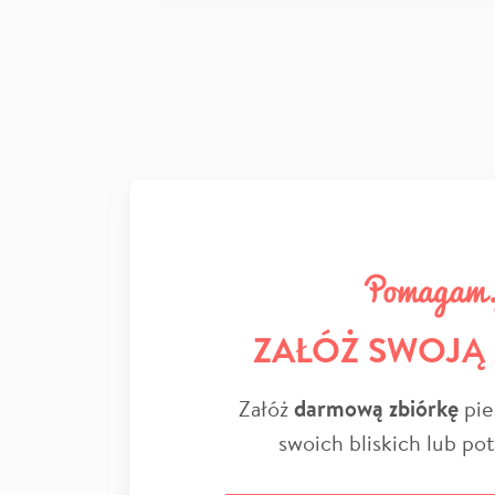
ZAŁÓŻ SWOJĄ
Załóż
darmową zbiórkę
pie
swoich bliskich lub po