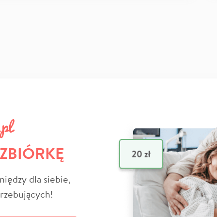
 ZBIÓRKĘ
niędzy dla siebie,
trzebujących!