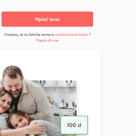
Wpłać teraz
Uważasz, że ta zbiórka zawiera
niedozwolone treści
?
Napisz do nas