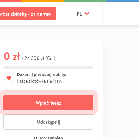
wórz zbiórkę - za darmo
PL
0 zł
24 300 zł (Cel)
z
Dokonaj pierwszej wpłaty.
Każda złotówka się liczy.
Wpłać teraz
Udostępnij
0
udostępnień