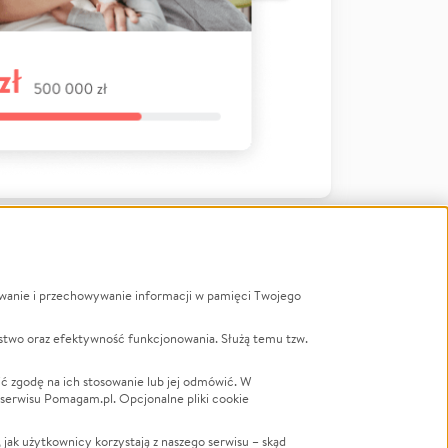
ywanie i przechowywanie informacji w pamięci Twojego
a
stwo oraz efektywność funkcjonowania. Służą temu tzw.
LGBTQ+
Powódź
ć zgodę na ich stosowanie lub jej odmówić. W
 serwisu Pomagam.pl. Opcjonalne pliki cookie
Wichura
NGO
ak użytkownicy korzystają z naszego serwisu – skąd