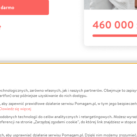
a darmo
?
echnologicznych, zarówno własnych, jak i naszych partnerów. Obejmuje to zapis
macje
O nas
Zbieraj n
artfon) oraz późniejsze uzyskiwanie do nich dostępu.
 aby zapewnić prawidłowe działanie serwisu Pomagam.pl, w tym jego bezpieczeń
działa?
Opinie
Leczenie
Dowiedz się więcej
min
Raporty
Zwierzęta
odobnych technologii do celów analitycznych i retargetingowych. Możesz wyrazi
ncji na stronie „Zarządzaj zgodami cookie”, do której link znajdziesz w stopce
ka Prywatności
Za darmo
Pożar
 Kontrahenci
Blog
Ukraina
ch, aby usprawniać działanie serwisu Pomagam.pl. Dzięki nim możemy zrozumieć, j