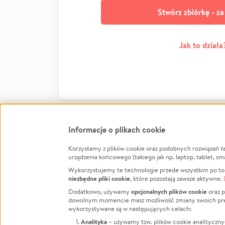
Stwórz zbiórkę - z
Jak to działa
Informacje o plikach cookie
Korzystamy z plików cookie oraz podobnych rozwiązań t
Infor
urządzenia końcowego (takiego jak np. laptop, tablet, sm
Wykorzystujemy te technologie przede wszystkim po to,
Jak to 
niezbędne pliki cookie
, które pozostają zawsze aktywne.
Facebook
Twitter
Instagram
Regula
opcjonalnych plików cookie
Dodatkowo, używamy
oraz p
dowolnym momencie masz możliwość zmiany swoich prefere
Polity
LinkedIn
TikTok
Youtube
wykorzystywane są w następujących celach:
RODO -
Analityka
– używamy tzw. plików cookie analityczny