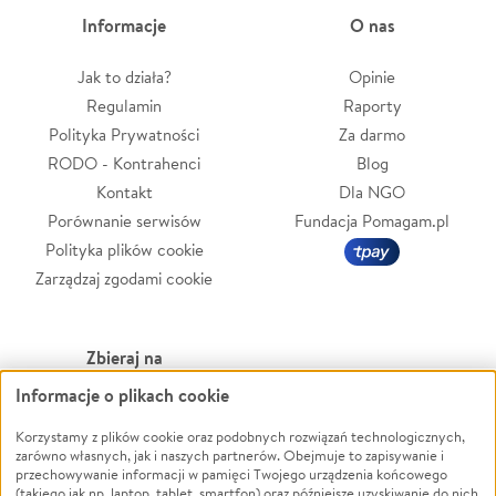
Informacje
O nas
Jak to działa?
Opinie
Regulamin
Raporty
Polityka Prywatności
Za darmo
RODO - Kontrahenci
Blog
Kontakt
Dla NGO
Porównanie serwisów
Fundacja Pomagam.pl
Polityka plików cookie
Zarządzaj zgodami cookie
Zbieraj na
Informacje o plikach cookie
Leczenie
LGBTQ+
Zwierzęta
Powódź
Korzystamy z plików cookie oraz podobnych rozwiązań technologicznych,
zarówno własnych, jak i naszych partnerów. Obejmuje to zapisywanie i
Pożar
Wichura
przechowywanie informacji w pamięci Twojego urządzenia końcowego
(takiego jak np. laptop, tablet, smartfon) oraz późniejsze uzyskiwanie do nich
Ukraina
NGO