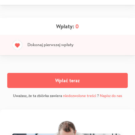
Wpłaty:
0
Dokonaj pierwszej wpłaty
Wpłać teraz
Uważasz, że ta zbiórka zawiera
niedozwolone treści
?
Napisz do nas