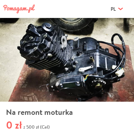
PL
Na remont moturka
0 zł
500 zł (Cel)
z