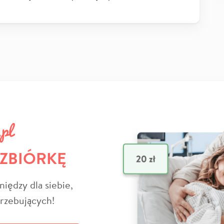
 ZBIÓRKĘ
niędzy dla siebie,
trzebujących!