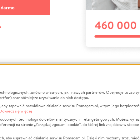
a darmo
?
echnologicznych, zarówno własnych, jak i naszych partnerów. Obejmuje to zapis
macje
O nas
Zbieraj n
artfon) oraz późniejsze uzyskiwanie do nich dostępu.
 aby zapewnić prawidłowe działanie serwisu Pomagam.pl, w tym jego bezpieczeń
działa?
Opinie
Leczenie
Dowiedz się więcej
min
Raporty
Zwierzęta
odobnych technologii do celów analitycznych i retargetingowych. Możesz wyrazi
ncji na stronie „Zarządzaj zgodami cookie”, do której link znajdziesz w stopce
ka Prywatności
Za darmo
Pożar
 Kontrahenci
Blog
Ukraina
ch, aby usprawniać działanie serwisu Pomagam.pl. Dzięki nim możemy zrozumieć, j