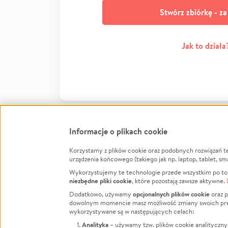
Stwórz zbiórkę - z
Jak to działa
Informacje o plikach cookie
Korzystamy z plików cookie oraz podobnych rozwiązań t
Infor
urządzenia końcowego (takiego jak np. laptop, tablet, sm
Wykorzystujemy te technologie przede wszystkim po to,
Jak to 
niezbędne pliki cookie
, które pozostają zawsze aktywne.
Facebook
Twitter
Instagram
Regula
opcjonalnych plików cookie
Dodatkowo, używamy
oraz p
dowolnym momencie masz możliwość zmiany swoich prefere
Polity
LinkedIn
TikTok
Youtube
wykorzystywane są w następujących celach:
RODO -
Analityka
– używamy tzw. plików cookie analityczny