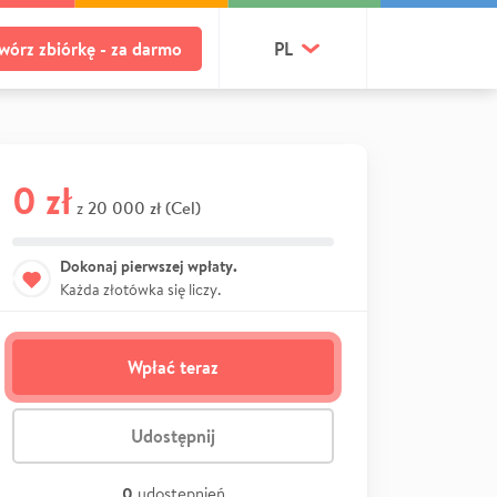
wórz zbiórkę - za darmo
PL
0 zł
20 000 zł (Cel)
z
Dokonaj pierwszej wpłaty.
Każda złotówka się liczy.
Wpłać teraz
Udostępnij
0
udostępnień