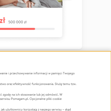
ywanie i przechowywanie informacji w pamięci Twojego
a
stwo oraz efektywność funkcjonowania. Służą temu tzw.
LGBTQ+
Powódź
ć zgodę na ich stosowanie lub jej odmówić. W
 serwisu Pomagam.pl. Opcjonalne pliki cookie
Wichura
NGO
ak użytkownicy korzystają z naszego serwisu – skąd