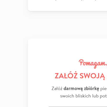
ZAŁÓŻ SWOJĄ
Załóż
darmową zbiórkę
pie
swoich bliskich lub po