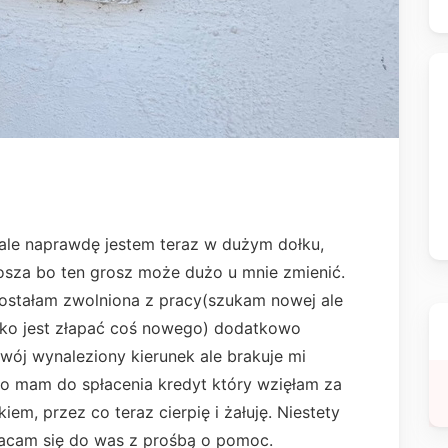
 ale naprawdę jestem teraz w dużym dołku,
osza bo ten grosz może dużo u mnie zmienić.
ostałam zwolniona z pracy(szukam nowej ale
ężko jest złapać coś nowego) dodatkowo
swój wynaleziony kierunek ale brakuje mi
wo mam do spłacenia kredyt który wzięłam za
m, przez co teraz cierpię i żałuję. Niestety
wracam się do was z prośbą o pomoc.