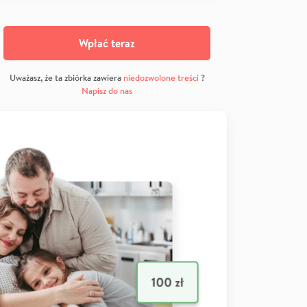
Wpłać teraz
Uważasz, że ta zbiórka zawiera
niedozwolone treści
?
Napisz do nas