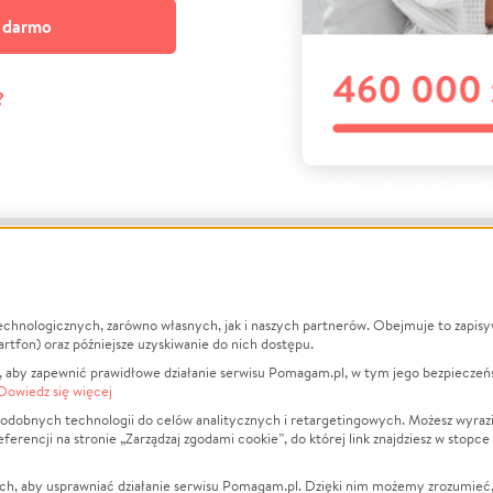
a darmo
?
echnologicznych, zarówno własnych, jak i naszych partnerów. Obejmuje to zapis
macje
O nas
Zbieraj n
artfon) oraz późniejsze uzyskiwanie do nich dostępu.
 aby zapewnić prawidłowe działanie serwisu Pomagam.pl, w tym jego bezpieczeń
działa?
Opinie
Leczenie
Dowiedz się więcej
min
Raporty
Zwierzęta
odobnych technologii do celów analitycznych i retargetingowych. Możesz wyrazi
ncji na stronie „Zarządzaj zgodami cookie”, do której link znajdziesz w stopce
ka Prywatności
Za darmo
Pożar
 Kontrahenci
Blog
Ukraina
ch, aby usprawniać działanie serwisu Pomagam.pl. Dzięki nim możemy zrozumieć, j