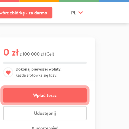
wórz zbiórkę - za darmo
PL
0 zł
100 000 zł (Cel)
z
Dokonaj pierwszej wpłaty.
Każda złotówka się liczy.
Wpłać teraz
Udostępnij
0
udostępnień