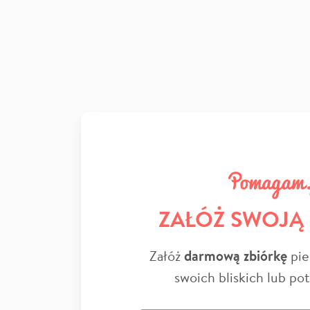
ZAŁÓŻ SWOJĄ
Załóż
darmową zbiórkę
pie
swoich bliskich lub po