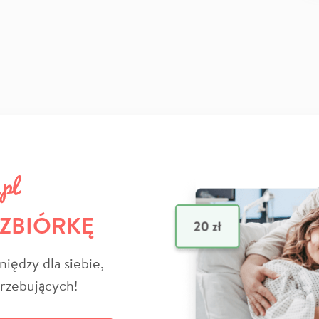
 ZBIÓRKĘ
niędzy dla siebie,
trzebujących!