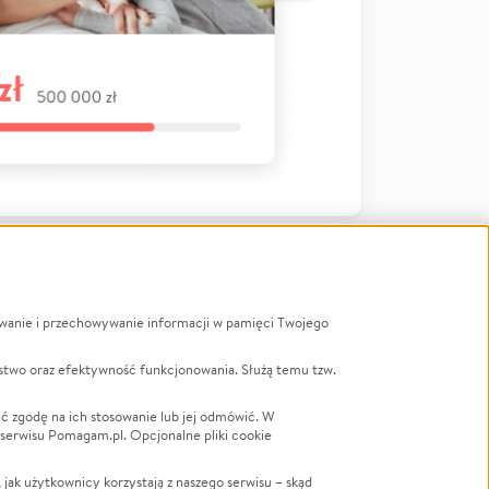
ywanie i przechowywanie informacji w pamięci Twojego
a
stwo oraz efektywność funkcjonowania. Służą temu tzw.
LGBTQ+
Powódź
ć zgodę na ich stosowanie lub jej odmówić. W
 serwisu Pomagam.pl. Opcjonalne pliki cookie
Wichura
NGO
ak użytkownicy korzystają z naszego serwisu – skąd