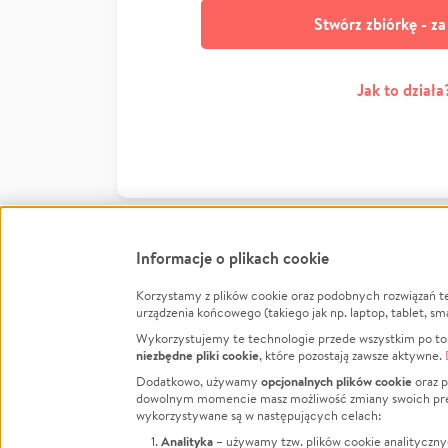
Stwórz zbiórkę - z
Jak to działa
Informacje o plikach cookie
Korzystamy z plików cookie oraz podobnych rozwiązań t
Infor
urządzenia końcowego (takiego jak np. laptop, tablet, sm
Wykorzystujemy te technologie przede wszystkim po to,
Jak to 
niezbędne pliki cookie
, które pozostają zawsze aktywne.
Facebook
Twitter
Instagram
Regula
opcjonalnych plików cookie
Dodatkowo, używamy
oraz p
dowolnym momencie masz możliwość zmiany swoich prefere
Polity
LinkedIn
TikTok
Youtube
wykorzystywane są w następujących celach:
RODO -
Analityka
– używamy tzw. plików cookie analityczny