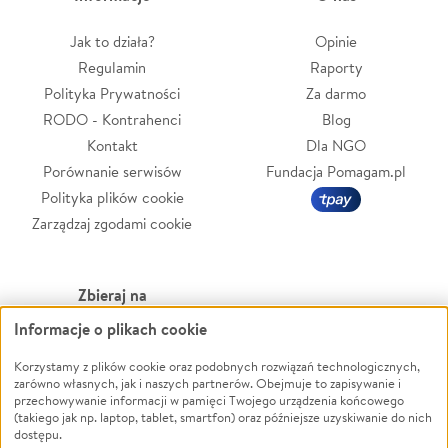
Jak to działa?
Opinie
Regulamin
Raporty
Polityka Prywatności
Za darmo
RODO - Kontrahenci
Blog
Kontakt
Dla NGO
Porównanie serwisów
Fundacja Pomagam.pl
Polityka plików cookie
Zarządzaj zgodami cookie
Zbieraj na
Informacje o plikach cookie
Leczenie
LGBTQ+
Zwierzęta
Powódź
Korzystamy z plików cookie oraz podobnych rozwiązań technologicznych,
zarówno własnych, jak i naszych partnerów. Obejmuje to zapisywanie i
Pożar
Wichura
przechowywanie informacji w pamięci Twojego urządzenia końcowego
(takiego jak np. laptop, tablet, smartfon) oraz późniejsze uzyskiwanie do nich
Ukraina
NGO
dostępu.
Sport
Religia