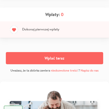
Wpłaty:
0
Dokonaj pierwszej wpłaty
Wpłać teraz
Uważasz, że ta zbiórka zawiera
niedozwolone treści
?
Napisz do nas