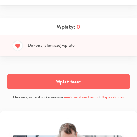
Wpłaty:
0
Dokonaj pierwszej wpłaty
Wpłać teraz
Uważasz, że ta zbiórka zawiera
niedozwolone treści
?
Napisz do nas