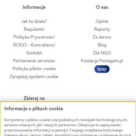
Informacje
O nas
Jak to działa?
Opinie
Regulamin
Raporty
Polityka Prywatności
Za darmo
RODO - Kontrahenci
Blog
Kontakt
Dla NGO
Porównanie serwisów
Fundacja Pomagam.pl
Polityka plików cookie
Zarządzaj zgodami cookie
Zbieraj na
Informacje o plikach cookie
Leczenie
LGBTQ+
Zwierzęta
Powódź
Korzystamy z plików cookie oraz podobnych rozwiązań technologicznych,
zarówno własnych, jak i naszych partnerów. Obejmuje to zapisywanie i
Pożar
Wichura
przechowywanie informacji w pamięci Twojego urządzenia końcowego
(takiego jak np. laptop, tablet, smartfon) oraz późniejsze uzyskiwanie do nich
Ukraina
NGO