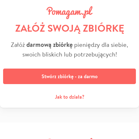
ZAŁÓŻ SWOJĄ ZBIÓRKĘ
Załóż
darmową zbiórkę
pieniędzy dla siebie,
swoich bliskich lub potrzebujących!
Stwórz zbiórkę - za darmo
Jak to działa?