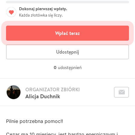
Dokonaj pierwszej wpłaty.
Każda złotówka się liczy.
Wpłać teraz
Udostępnij
0
udostępnień
ORGANIZATOR ZBIÓRKI
Alicja Duchnik
Pilnie potrzebna pomoc!!
Cezar ma 10 miesięcy, jest bardzo energicznym i