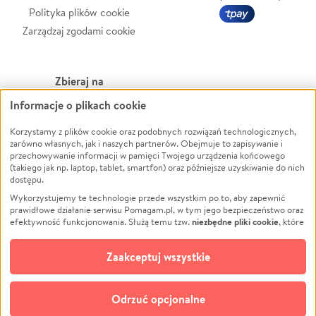
Polityka plików cookie
Zarządzaj zgodami cookie
Zbieraj na
Informacje o plikach cookie
Leczenie
LGBTQ+
Zwierzęta
Powódź
Korzystamy z plików cookie oraz podobnych rozwiązań technologicznych,
zarówno własnych, jak i naszych partnerów. Obejmuje to zapisywanie i
Pożar
Wichura
przechowywanie informacji w pamięci Twojego urządzenia końcowego
(takiego jak np. laptop, tablet, smartfon) oraz późniejsze uzyskiwanie do nich
Ukraina
NGO
dostępu.
Sport
Religia
Wykorzystujemy te technologie przede wszystkim po to, aby zapewnić
Pomoc Finansowa
Edukacja
prawidłowe działanie serwisu Pomagam.pl, w tym jego bezpieczeństwo oraz
niezbędne pliki cookie
efektywność funkcjonowania. Służą temu tzw.
, które
Projekty
Podróż
pozostają zawsze aktywne.
Dowiedz się więcej
Pogrzeb
Impreza
opcjonalnych plików cookie
Dodatkowo, używamy
oraz podobnych
Zaakceptuj wszystkie
Społeczność lokalna
Ochrona środowiska
technologii do celów analitycznych i retargetingowych. Możesz wyrazić
zgodę na ich stosowanie lub jej odmówić. W dowolnym momencie masz
Kultura
Biznes
możliwość zmiany swoich preferencji na stronie „Zarządzaj zgodami cookie”,
Odrzuć opcjonalne
Polski
do której link znajdziesz w stopce serwisu Pomagam.pl. Opcjonalne pliki
cookie wykorzystywane są w następujących celach: