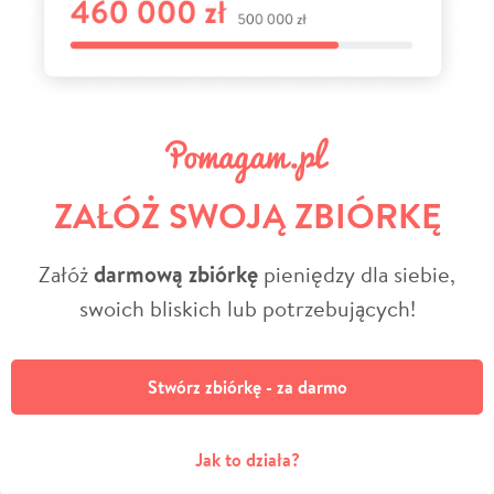
ZAŁÓŻ SWOJĄ ZBIÓRKĘ
Załóż
darmową zbiórkę
pieniędzy dla siebie,
swoich bliskich lub potrzebujących!
Stwórz zbiórkę - za darmo
Jak to działa?