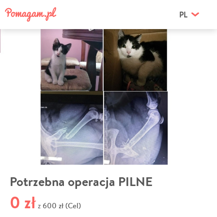
PL
Potrzebna operacja PILNE
0 zł
600 zł (Cel)
z