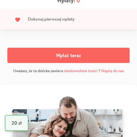
Wpłaty:
0
Dokonaj pierwszej wpłaty
Wpłać teraz
Uważasz, że ta zbiórka zawiera
niedozwolone treści
?
Napisz do nas