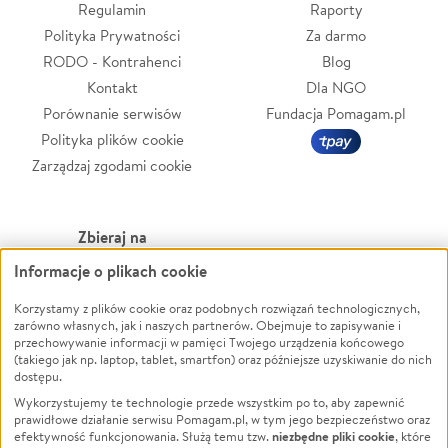
Regulamin
Raporty
Polityka Prywatności
Za darmo
RODO - Kontrahenci
Blog
Kontakt
Dla NGO
Porównanie serwisów
Fundacja Pomagam.pl
Polityka plików cookie
Zarządzaj zgodami cookie
Zbieraj na
Informacje o plikach cookie
Leczenie
LGBTQ+
Zwierzęta
Powódź
Korzystamy z plików cookie oraz podobnych rozwiązań technologicznych,
zarówno własnych, jak i naszych partnerów. Obejmuje to zapisywanie i
Pożar
Wichura
przechowywanie informacji w pamięci Twojego urządzenia końcowego
(takiego jak np. laptop, tablet, smartfon) oraz późniejsze uzyskiwanie do nich
Ukraina
NGO
dostępu.
Sport
Religia
Wykorzystujemy te technologie przede wszystkim po to, aby zapewnić
Pomoc Finansowa
Edukacja
prawidłowe działanie serwisu Pomagam.pl, w tym jego bezpieczeństwo oraz
niezbędne pliki cookie
efektywność funkcjonowania. Służą temu tzw.
, które
Projekty
Podróż