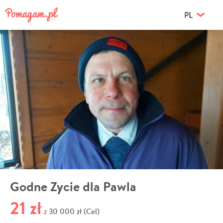
PL
Godne Zycie dla Pawla
21 zł
30 000 zł (Cel)
z