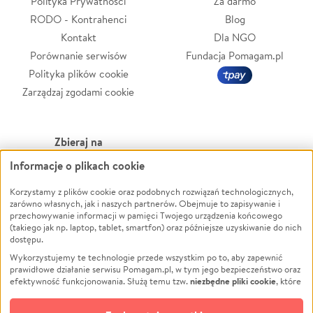
Polityka Prywatności
Za darmo
RODO - Kontrahenci
Blog
Kontakt
Dla NGO
Porównanie serwisów
Fundacja Pomagam.pl
Polityka plików cookie
Zarządzaj zgodami cookie
Zbieraj na
Informacje o plikach cookie
Leczenie
LGBTQ+
Zwierzęta
Powódź
Korzystamy z plików cookie oraz podobnych rozwiązań technologicznych,
zarówno własnych, jak i naszych partnerów. Obejmuje to zapisywanie i
Pożar
Wichura
przechowywanie informacji w pamięci Twojego urządzenia końcowego
(takiego jak np. laptop, tablet, smartfon) oraz późniejsze uzyskiwanie do nich
Ukraina
NGO
dostępu.
Sport
Religia
Wykorzystujemy te technologie przede wszystkim po to, aby zapewnić
Pomoc Finansowa
Edukacja
prawidłowe działanie serwisu Pomagam.pl, w tym jego bezpieczeństwo oraz
niezbędne pliki cookie
efektywność funkcjonowania. Służą temu tzw.
, które
Projekty
Podróż
pozostają zawsze aktywne.
Dowiedz się więcej
Pogrzeb
Impreza
opcjonalnych plików cookie
Dodatkowo, używamy
oraz podobnych