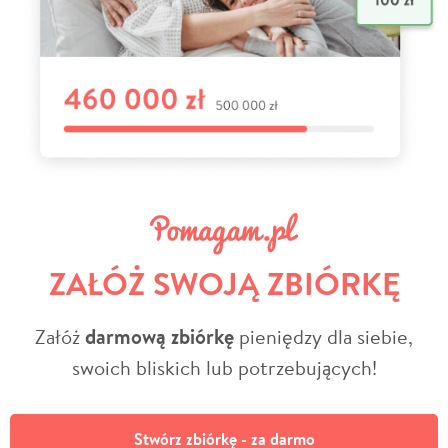
ZAŁÓŻ SWOJĄ ZBIÓRKĘ
Załóż
darmową zbiórkę
pieniędzy dla siebie,
swoich bliskich lub potrzebujących!
Stwórz zbiórkę - za darmo