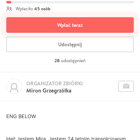
45 osób
Wpłaciło
Wpłać teraz
Udostępnij
28
udostępnień
ORGANIZATOR ZBIÓRKI
Miron Grzegrzółka
ENG BELOW
Hej! Jestem Mira. Jestem 24 letnim transpłciowym