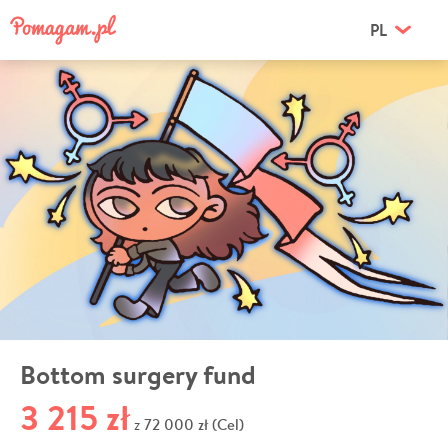
PL
Bottom surgery fund
3 215 zł
72 000 zł (Cel)
z