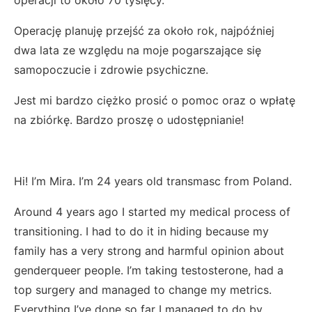
Operację planuję przejść za około rok, najpóźniej
dwa lata ze względu na moje pogarszające się
samopoczucie i zdrowie psychiczne.
Jest mi bardzo ciężko prosić o pomoc oraz o wpłatę
na zbiórkę. Bardzo proszę o udostępnianie!
Hi! I’m Mira. I’m 24 years old transmasc from Poland.
Around 4 years ago I started my medical process of
transitioning. I had to do it in hiding because my
family has a very strong and harmful opinion about
genderqueer people. I’m taking testosterone, had a
top surgery and managed to change my metrics.
Everything I’ve done so far I managed to do by