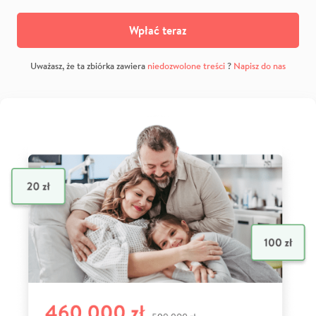
Wpłać teraz
Uważasz, że ta zbiórka zawiera
niedozwolone treści
?
Napisz do nas