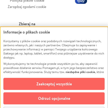
Polityka plików cookie
Zarządzaj zgodami cookie
Zbieraj na
Informacje o plikach cookie
Leczenie
LGBTQ+
Zwierzęta
Powódź
Korzystamy z plików cookie oraz podobnych rozwiązań technologicznych,
zarówno własnych, jak i naszych partnerów. Obejmuje to zapisywanie i
Pożar
Wichura
przechowywanie informacji w pamięci Twojego urządzenia końcowego
(takiego jak np. laptop, tablet, smartfon) oraz późniejsze uzyskiwanie do nich
Ukraina
NGO
dostępu.
Sport
Religia
Wykorzystujemy te technologie przede wszystkim po to, aby zapewnić
Pomoc Finansowa
Edukacja
prawidłowe działanie serwisu Pomagam.pl, w tym jego bezpieczeństwo oraz
niezbędne pliki cookie
efektywność funkcjonowania. Służą temu tzw.
, które
Projekty
Podróż
pozostają zawsze aktywne.
Dowiedz się więcej
Pogrzeb
Impreza
opcjonalnych plików cookie
Dodatkowo, używamy
oraz podobnych
Zaakceptuj wszystkie
Społeczność lokalna
Ochrona środowiska
technologii do celów analitycznych i retargetingowych. Możesz wyrazić
zgodę na ich stosowanie lub jej odmówić. W dowolnym momencie masz
Kultura
Biznes
możliwość zmiany swoich preferencji na stronie „Zarządzaj zgodami cookie”,
Odrzuć opcjonalne
Polski
do której link znajdziesz w stopce serwisu Pomagam.pl. Opcjonalne pliki
cookie wykorzystywane są w następujących celach: