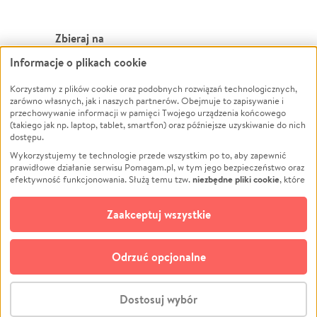
Zbieraj na
Informacje o plikach cookie
Leczenie
LGBTQ+
Zwierzęta
Powódź
Korzystamy z plików cookie oraz podobnych rozwiązań technologicznych,
zarówno własnych, jak i naszych partnerów. Obejmuje to zapisywanie i
Pożar
Wichura
przechowywanie informacji w pamięci Twojego urządzenia końcowego
(takiego jak np. laptop, tablet, smartfon) oraz późniejsze uzyskiwanie do nich
Ukraina
NGO
dostępu.
Sport
Religia
Wykorzystujemy te technologie przede wszystkim po to, aby zapewnić
Pomoc Finansowa
Edukacja
prawidłowe działanie serwisu Pomagam.pl, w tym jego bezpieczeństwo oraz
niezbędne pliki cookie
efektywność funkcjonowania. Służą temu tzw.
, które
Projekty
Podróż
pozostają zawsze aktywne.
Dowiedz się więcej
Pogrzeb
Impreza
opcjonalnych plików cookie
Dodatkowo, używamy
oraz podobnych
Zaakceptuj wszystkie
Społeczność lokalna
Ochrona środowiska
technologii do celów analitycznych i retargetingowych. Możesz wyrazić
zgodę na ich stosowanie lub jej odmówić. W dowolnym momencie masz
Kultura
Biznes
możliwość zmiany swoich preferencji na stronie „Zarządzaj zgodami cookie”,
Odrzuć opcjonalne
Polski
do której link znajdziesz w stopce serwisu Pomagam.pl. Opcjonalne pliki
cookie wykorzystywane są w następujących celach:
© CROWDING SP. Z O.O.
Analityka
– używamy tzw. plików cookie analitycznych, aby usprawniać
Dostosuj wybór
działanie serwisu Pomagam.pl. Dzięki nim możemy zrozumieć, jak
użytkownicy korzystają z naszego serwisu – skąd trafiają do serwisu, jak
Stwórz zbiórkę - za darmo