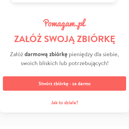
ZAŁÓŻ SWOJĄ ZBIÓRKĘ
Załóż
darmową zbiórkę
pieniędzy dla siebie,
swoich bliskich lub potrzebujących!
Stwórz zbiórkę - za darmo
Jak to działa?