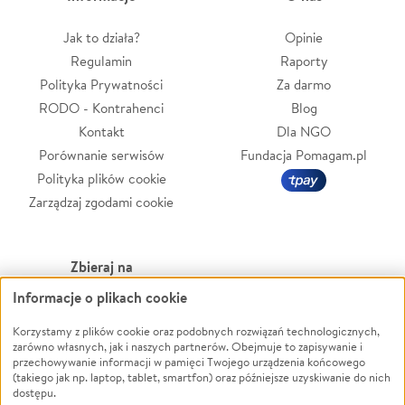
Jak to działa?
Opinie
Regulamin
Raporty
Polityka Prywatności
Za darmo
RODO - Kontrahenci
Blog
Kontakt
Dla NGO
Porównanie serwisów
Fundacja Pomagam.pl
Polityka plików cookie
Zarządzaj zgodami cookie
Zbieraj na
Informacje o plikach cookie
Leczenie
LGBTQ+
Zwierzęta
Powódź
Korzystamy z plików cookie oraz podobnych rozwiązań technologicznych,
zarówno własnych, jak i naszych partnerów. Obejmuje to zapisywanie i
Pożar
Wichura
przechowywanie informacji w pamięci Twojego urządzenia końcowego
(takiego jak np. laptop, tablet, smartfon) oraz późniejsze uzyskiwanie do nich
Ukraina
NGO
dostępu.
Sport
Religia