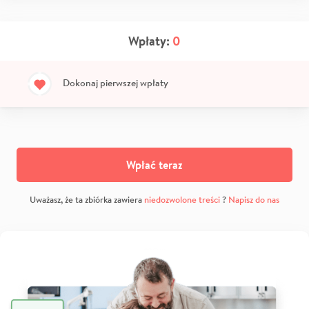
Wpłaty:
0
Dokonaj pierwszej wpłaty
Wpłać teraz
Uważasz, że ta zbiórka zawiera
niedozwolone treści
?
Napisz do nas