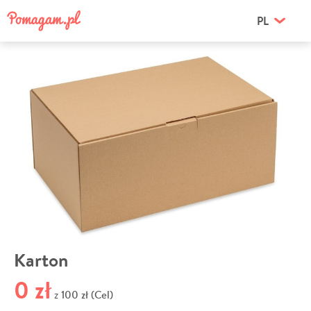
PL
Karton
0 zł
100 zł (Cel)
z