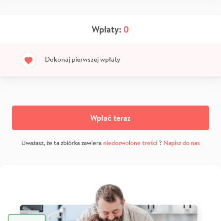
Wpłaty:
0
Dokonaj pierwszej wpłaty
Wpłać teraz
Uważasz, że ta zbiórka zawiera
niedozwolone treści
?
Napisz do nas