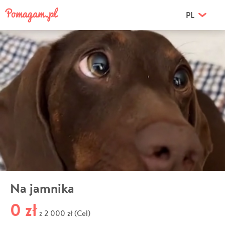
PL
Na jamnika
0 zł
2 000 zł (Cel)
z