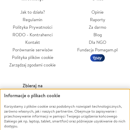
Jak to działa?
Opinie
Regulamin
Raporty
Polityka Prywatności
Za darmo
RODO - Kontrahenci
Blog
Kontakt
Dla NGO
Porównanie serwisów
Fundacja Pomagam.pl
Polityka plików cookie
Zarządzaj zgodami cookie
Zbieraj na
Informacje o plikach cookie
Leczenie
LGBTQ+
Zwierzęta
Powódź
Korzystamy z plików cookie oraz podobnych rozwiązań technologicznych,
zarówno własnych, jak i naszych partnerów. Obejmuje to zapisywanie i
Pożar
Wichura
przechowywanie informacji w pamięci Twojego urządzenia końcowego
(takiego jak np. laptop, tablet, smartfon) oraz późniejsze uzyskiwanie do nich
Ukraina
NGO
dostępu.
Sport
Religia