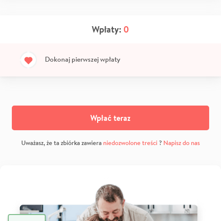
Wpłaty:
0
Dokonaj pierwszej wpłaty
Wpłać teraz
Uważasz, że ta zbiórka zawiera
niedozwolone treści
?
Napisz do nas