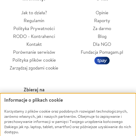
Jak to działa?
Opinie
Regulamin
Raporty
Polityka Prywatności
Za darmo
RODO - Kontrahenci
Blog
Kontakt
Dla NGO
Porównanie serwisów
Fundacja Pomagam.pl
Polityka plików cookie
Zarządzaj zgodami cookie
Zbieraj na
Informacje o plikach cookie
Leczenie
LGBTQ+
Zwierzęta
Powódź
Korzystamy z plików cookie oraz podobnych rozwiązań technologicznych,
zarówno własnych, jak i naszych partnerów. Obejmuje to zapisywanie i
Pożar
Wichura
przechowywanie informacji w pamięci Twojego urządzenia końcowego
(takiego jak np. laptop, tablet, smartfon) oraz późniejsze uzyskiwanie do nich
Ukraina
NGO
dostępu.
Sport
Religia