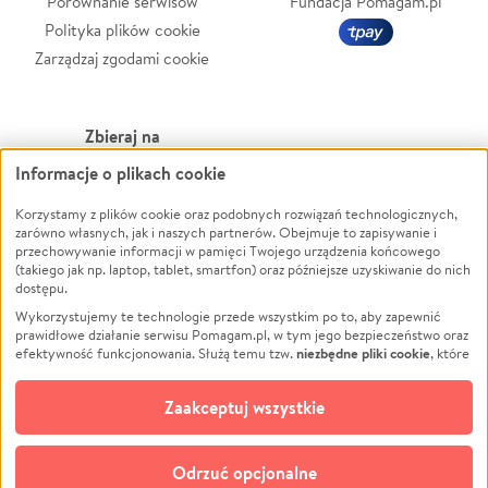
Porównanie serwisów
Fundacja Pomagam.pl
Polityka plików cookie
Zarządzaj zgodami cookie
Zbieraj na
Informacje o plikach cookie
Leczenie
LGBTQ+
Zwierzęta
Powódź
Korzystamy z plików cookie oraz podobnych rozwiązań technologicznych,
zarówno własnych, jak i naszych partnerów. Obejmuje to zapisywanie i
Pożar
Wichura
przechowywanie informacji w pamięci Twojego urządzenia końcowego
(takiego jak np. laptop, tablet, smartfon) oraz późniejsze uzyskiwanie do nich
Ukraina
NGO
dostępu.
Sport
Religia
Wykorzystujemy te technologie przede wszystkim po to, aby zapewnić
Pomoc Finansowa
Edukacja
prawidłowe działanie serwisu Pomagam.pl, w tym jego bezpieczeństwo oraz
niezbędne pliki cookie
efektywność funkcjonowania. Służą temu tzw.
, które
Projekty
Podróż
pozostają zawsze aktywne.
Dowiedz się więcej
Pogrzeb
Impreza
opcjonalnych plików cookie
Dodatkowo, używamy
oraz podobnych
Zaakceptuj wszystkie
Społeczność lokalna
Ochrona środowiska
technologii do celów analitycznych i retargetingowych. Możesz wyrazić
zgodę na ich stosowanie lub jej odmówić. W dowolnym momencie masz
Kultura
Biznes
możliwość zmiany swoich preferencji na stronie „Zarządzaj zgodami cookie”,
Odrzuć opcjonalne
Polski
do której link znajdziesz w stopce serwisu Pomagam.pl. Opcjonalne pliki