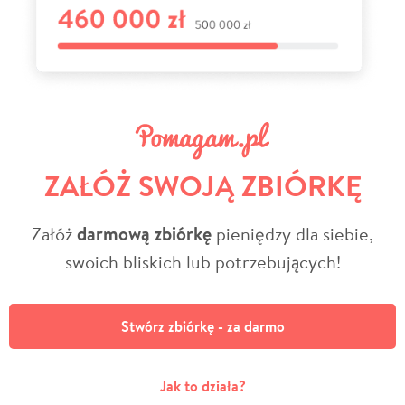
ZAŁÓŻ SWOJĄ ZBIÓRKĘ
Załóż
darmową zbiórkę
pieniędzy dla siebie,
swoich bliskich lub potrzebujących!
Stwórz zbiórkę - za darmo
Jak to działa?