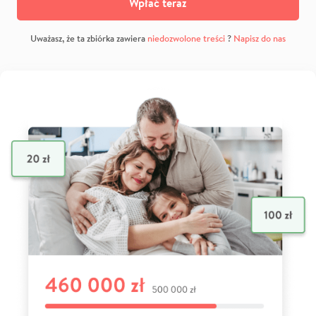
Wpłać teraz
Uważasz, że ta zbiórka zawiera
niedozwolone treści
?
Napisz do nas