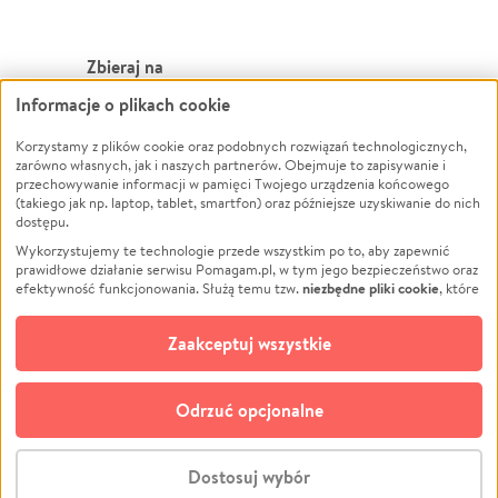
Zbieraj na
Informacje o plikach cookie
Leczenie
LGBTQ+
Zwierzęta
Powódź
Korzystamy z plików cookie oraz podobnych rozwiązań technologicznych,
zarówno własnych, jak i naszych partnerów. Obejmuje to zapisywanie i
Pożar
Wichura
przechowywanie informacji w pamięci Twojego urządzenia końcowego
(takiego jak np. laptop, tablet, smartfon) oraz późniejsze uzyskiwanie do nich
Ukraina
NGO
dostępu.
Sport
Religia
Wykorzystujemy te technologie przede wszystkim po to, aby zapewnić
Pomoc Finansowa
Edukacja
prawidłowe działanie serwisu Pomagam.pl, w tym jego bezpieczeństwo oraz
niezbędne pliki cookie
efektywność funkcjonowania. Służą temu tzw.
, które
Projekty
Podróż
pozostają zawsze aktywne.
Dowiedz się więcej
Pogrzeb
Impreza
opcjonalnych plików cookie
Dodatkowo, używamy
oraz podobnych
Zaakceptuj wszystkie
Społeczność lokalna
Ochrona środowiska
technologii do celów analitycznych i retargetingowych. Możesz wyrazić
zgodę na ich stosowanie lub jej odmówić. W dowolnym momencie masz
Kultura
Biznes
możliwość zmiany swoich preferencji na stronie „Zarządzaj zgodami cookie”,
Odrzuć opcjonalne
Polski
do której link znajdziesz w stopce serwisu Pomagam.pl. Opcjonalne pliki
cookie wykorzystywane są w następujących celach:
© CROWDING SP. Z O.O.
Analityka
– używamy tzw. plików cookie analitycznych, aby usprawniać
Dostosuj wybór
działanie serwisu Pomagam.pl. Dzięki nim możemy zrozumieć, jak
użytkownicy korzystają z naszego serwisu – skąd trafiają do serwisu, jak