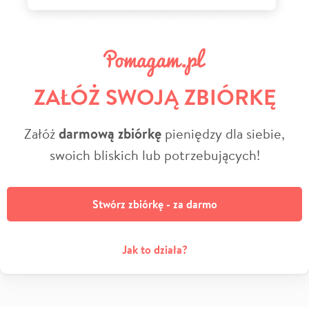
ZAŁÓŻ SWOJĄ ZBIÓRKĘ
Załóż
darmową zbiórkę
pieniędzy dla siebie,
swoich bliskich lub potrzebujących!
Stwórz zbiórkę - za darmo
Jak to działa?