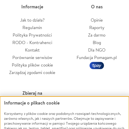
Informacje
O nas
Jak to działa?
Opinie
Regulamin
Raporty
Polityka Prywatności
Za darmo
RODO - Kontrahenci
Blog
Kontakt
Dla NGO
Porównanie serwisów
Fundacja Pomagam.pl
Polityka plików cookie
Zarządzaj zgodami cookie
Zbieraj na
Informacje o plikach cookie
Leczenie
LGBTQ+
Zwierzęta
Powódź
Korzystamy z plików cookie oraz podobnych rozwiązań technologicznych,
zarówno własnych, jak i naszych partnerów. Obejmuje to zapisywanie i
Pożar
Wichura
przechowywanie informacji w pamięci Twojego urządzenia końcowego
(takiego jak np. laptop, tablet, smartfon) oraz późniejsze uzyskiwanie do nich
Ukraina
NGO