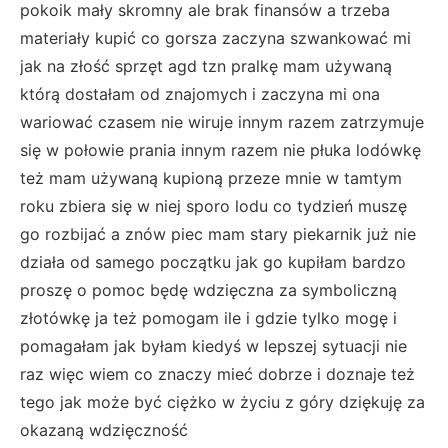
pokoik mały skromny ale brak finansów a trzeba
materiały kupić co gorsza zaczyna szwankować mi
jak na złość sprzęt agd tzn pralkę mam używaną
którą dostałam od znajomych i zaczyna mi ona
wariować czasem nie wiruje innym razem zatrzymuje
się w połowie prania innym razem nie płuka lodówkę
też mam używaną kupioną przeze mnie w tamtym
roku zbiera się w niej sporo lodu co tydzień muszę
go rozbijać a znów piec mam stary piekarnik już nie
działa od samego początku jak go kupiłam bardzo
proszę o pomoc będę wdzięczna za symboliczną
złotówkę ja też pomogam ile i gdzie tylko mogę i
pomagałam jak byłam kiedyś w lepszej sytuacji nie
raz więc wiem co znaczy mieć dobrze i doznaje też
tego jak może być ciężko w życiu z góry dziękuję za
okazaną wdzięczność