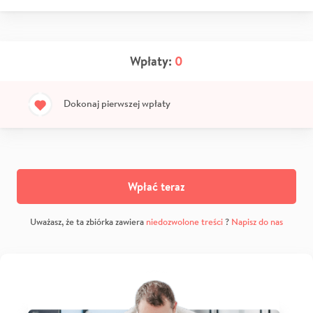
Wpłaty:
0
Dokonaj pierwszej wpłaty
Wpłać teraz
Uważasz, że ta zbiórka zawiera
niedozwolone treści
?
Napisz do nas