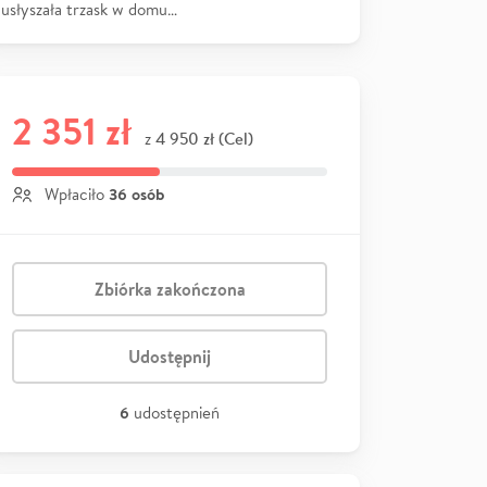
usłyszała trzask w domu…
2 351 zł
4 950 zł (Cel)
z
36 osób
Wpłaciło
Zbiórka zakończona
Udostępnij
6
udostępnień