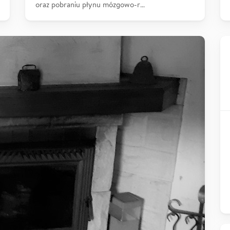
oraz pobraniu płynu mózgowo-r…