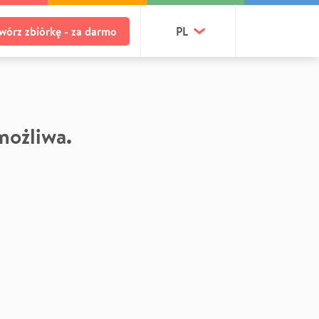
wórz zbiórkę - za darmo
PL
 możliwa.