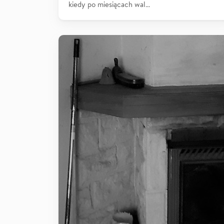
kiedy po miesiącach wal…