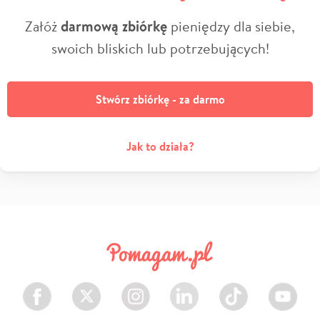
Załóż
darmową zbiórkę
pieniędzy dla siebie,
swoich bliskich lub potrzebujących!
Stwórz zbiórkę - za darmo
Jak to działa?
Facebook
Twitter
Instagram
LinkedIn
TikTok
Youtube