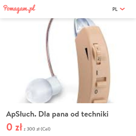
PL
ApSłuch. Dla pana od techniki
0 zł
300 zł (Cel)
z