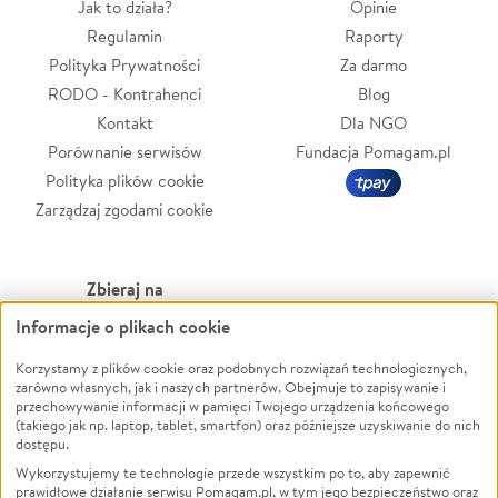
Jak to działa?
Opinie
Regulamin
Raporty
Polityka Prywatności
Za darmo
RODO - Kontrahenci
Blog
Kontakt
Dla NGO
Porównanie serwisów
Fundacja Pomagam.pl
Polityka plików cookie
Zarządzaj zgodami cookie
Zbieraj na
Informacje o plikach cookie
Leczenie
LGBTQ+
Zwierzęta
Powódź
Korzystamy z plików cookie oraz podobnych rozwiązań technologicznych,
zarówno własnych, jak i naszych partnerów. Obejmuje to zapisywanie i
Pożar
Wichura
przechowywanie informacji w pamięci Twojego urządzenia końcowego
(takiego jak np. laptop, tablet, smartfon) oraz późniejsze uzyskiwanie do nich
Ukraina
NGO
dostępu.
Sport
Religia
Wykorzystujemy te technologie przede wszystkim po to, aby zapewnić
Pomoc Finansowa
Edukacja
prawidłowe działanie serwisu Pomagam.pl, w tym jego bezpieczeństwo oraz