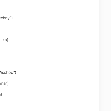
echny”)
lika)
 Wschód”)
wna”)
a)