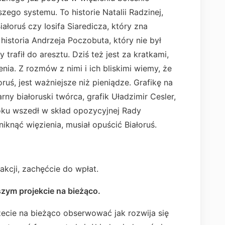
ego systemu. To historie Natalii Radzinej,
ałoruś czy Iosifa Siaredicza, który zna
historia Andrzeja Poczobuta, który nie był
trafił do aresztu. Dziś też jest za kratkami,
enia. Z rozmów z nimi i ich bliskimi wiemy, że
ruś, jest ważniejsze niż pieniądze. Grafikę na
ny białoruski twórca, grafik Uładzimir Cesler,
oku wszedł w skład opozycyjnej Rady
iknąć więzienia, musiał opuścić Białoruś.
akcji, zachęćcie do wpłat.
aszym projekcie na bieżąco.
ecie na bieżąco obserwować jak rozwija się