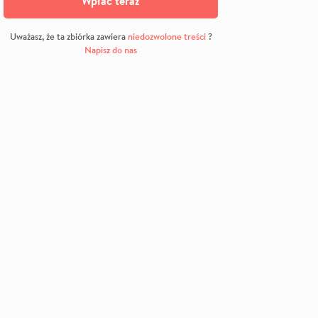
Wpłać teraz
Uważasz, że ta zbiórka zawiera
niedozwolone treści
?
Napisz do nas