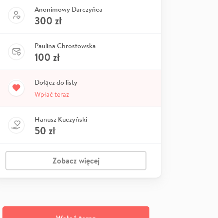
Anonimowy Darczyńca
300
zł
Paulina Chrostowska
100
zł
Dołącz do listy
Wpłać teraz
Hanusz Kuczyński
50
zł
Zobacz więcej