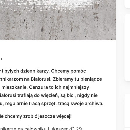
.
y i byłych dziennikarzy. Chcemy pomóc
nnikarzom na Białorusi. Zbieramy tu pieniądze
mieszkanie. Cenzura to ich najmniejszy
łorusi trafiają do więzień, są bici, nigdy nie
 regularnie tracą sprzęt, tracą swoje archiwa.
 ale chcemy zrobić jeszcze więcej!
nikarze na celowniku Łukaszenki”. 29