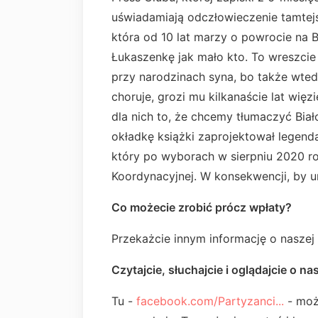
uświadamiają odczłowieczenie tamtejsz
która od 10 lat marzy o powrocie na Bi
Łukaszenkę jak mało kto. To wreszcie 
przy narodzinach syna, bo także wtedy 
choruje, grozi mu kilkanaście lat więzi
dla nich to, że chcemy tłumaczyć Biało
okładkę książki zaprojektował legendar
który po wyborach w sierpniu 2020 r
Koordynacyjnej. W konsekwencji, by un
Co możecie zrobić prócz wpłaty?
Przekażcie innym informację o naszej 
Czytajcie, słuchajcie i oglądajcie o n
Tu -
facebook.com/Partyzanci...
- moż