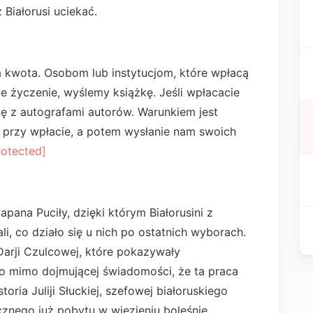
 Białorusi uciekać.
a kwota. Osobom lub instytucjom, które wpłacą
ie życzenie, wyślemy książkę. Jeśli wpłacacie
ę z autografami autorów. Warunkiem jest
a przy wpłacie, a potem wysłanie nam swoich
rotected]
apana Puciły, dzięki którym Białorusini z
, co działo się u nich po ostatnich wyborach.
Darji Czulcowej, które pokazywały
o mimo dojmującej świadomości, że ta praca
toria Juliji Słuckiej, szefowej białoruskiego
ęcznego już pobytu w więzieniu boleśnie