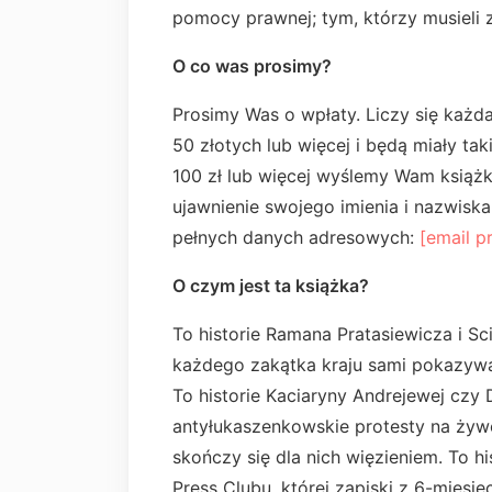
pomocy prawnej; tym, którzy musieli z
O co was prosimy?
Prosimy Was o wpłaty. Liczy się każd
50 złotych lub więcej i będą miały tak
100 zł lub więcej wyślemy Wam książk
ujawnienie swojego imienia i nazwisk
pełnych danych adresowych:
[email p
O czym jest ta książka?
To historie Ramana Pratasiewicza i Sci
każdego zakątka kraju sami pokazywali
To historie Kaciaryny Andrejewej czy 
antyłukaszenkowskie protesty na żyw
skończy się dla nich więzieniem. To his
Press Clubu, której zapiski z 6-miesi