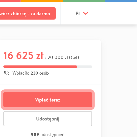
wórz zbiórkę - za darmo
PL
16 625 zł
20 000 zł (Cel)
z
239 osób
Wpłaciło
Wpłać teraz
Udostępnij
989
udostępnień