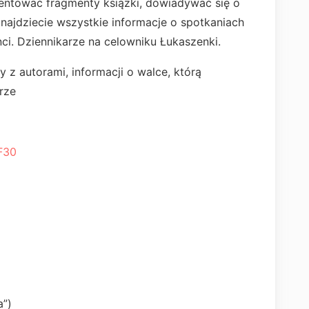
mentować fragmenty książki, dowiadywać się o
 znajdziecie wszystkie informacje o spotkaniach
anci. Dziennikarze na celowniku Łukaszenki.
 z autorami, informacji o walce, którą
rze
F30
a”)