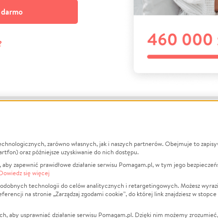
a darmo
?
echnologicznych, zarówno własnych, jak i naszych partnerów. Obejmuje to zapis
macje
O nas
Zbieraj n
artfon) oraz późniejsze uzyskiwanie do nich dostępu.
 aby zapewnić prawidłowe działanie serwisu Pomagam.pl, w tym jego bezpieczeń
działa?
Opinie
Leczenie
Dowiedz się więcej
min
Raporty
Zwierzęta
odobnych technologii do celów analitycznych i retargetingowych. Możesz wyrazi
ncji na stronie „Zarządzaj zgodami cookie”, do której link znajdziesz w stopce
ka Prywatności
Za darmo
Pożar
 Kontrahenci
Blog
Ukraina
ch, aby usprawniać działanie serwisu Pomagam.pl. Dzięki nim możemy zrozumieć, j