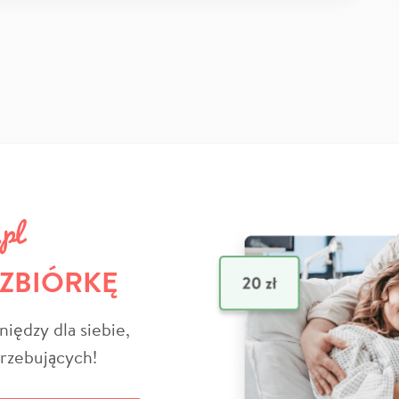
 ZBIÓRKĘ
niędzy dla siebie,
trzebujących!