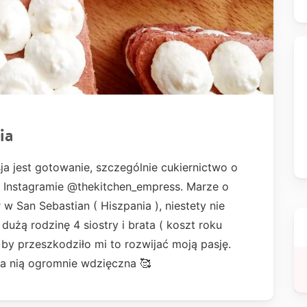
ia
ja jest gotowanie, szczególnie cukiernictwo o
 Instagramie @thekitchen_empress. Marze o
w San Sebastian ( Hiszpania ), niestety nie
dużą rodzinę 4 siostry i brata ( koszt roku
 by przeszkodziło mi to rozwijać moją pasję.
za nią ogromnie wdzięczna 🥰