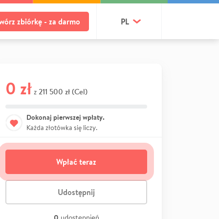
wórz zbiórkę - za darmo
PL
0 zł
211 500 zł (Cel)
z
Dokonaj pierwszej wpłaty.
Każda złotówka się liczy.
Wpłać teraz
Udostępnij
0
udostępnień