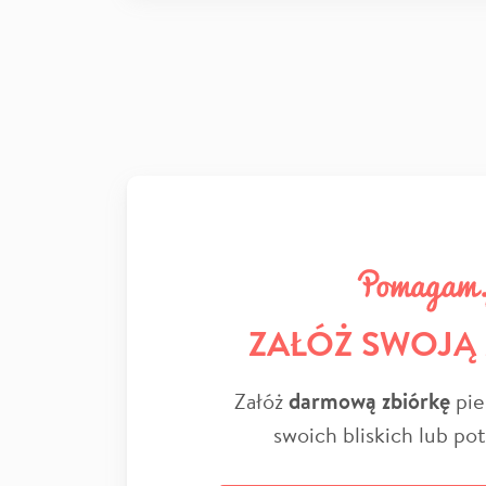
ZAŁÓŻ SWOJĄ
Załóż
darmową zbiórkę
pie
swoich bliskich lub po