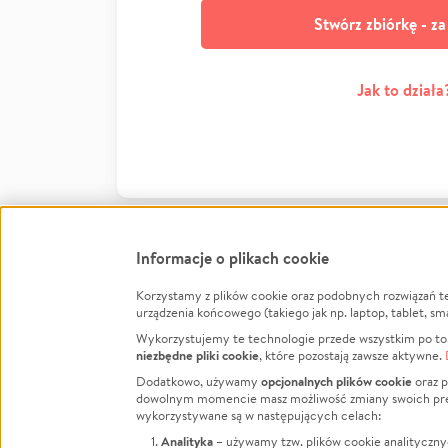
Stwórz zbiórkę - z
Jak to działa
Informacje o plikach cookie
Korzystamy z plików cookie oraz podobnych rozwiązań t
Infor
urządzenia końcowego (takiego jak np. laptop, tablet, sm
Wykorzystujemy te technologie przede wszystkim po to,
Jak to 
niezbędne pliki cookie
, które pozostają zawsze aktywne.
Facebook
Twitter
Instagram
Regula
opcjonalnych plików cookie
Dodatkowo, używamy
oraz p
dowolnym momencie masz możliwość zmiany swoich prefere
Polity
LinkedIn
TikTok
Youtube
wykorzystywane są w następujących celach:
RODO -
Analityka
– używamy tzw. plików cookie analityczny