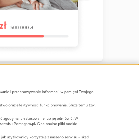
ywanie i przechowywanie informacji w pamięci Twojego
a
stwo oraz efektywność funkcjonowania. Służą temu tzw.
LGBTQ+
Powódź
ć zgodę na ich stosowanie lub jej odmówić. W
 serwisu Pomagam.pl. Opcjonalne pliki cookie
Wichura
NGO
ak użytkownicy korzystają z naszego serwisu – skąd