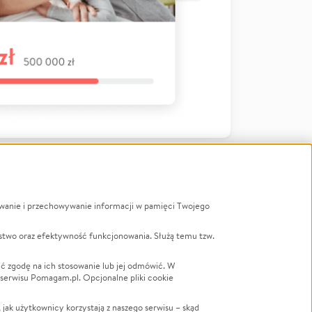
ywanie i przechowywanie informacji w pamięci Twojego
a
stwo oraz efektywność funkcjonowania. Służą temu tzw.
LGBTQ+
Powódź
ć zgodę na ich stosowanie lub jej odmówić. W
 serwisu Pomagam.pl. Opcjonalne pliki cookie
Wichura
NGO
ak użytkownicy korzystają z naszego serwisu – skąd