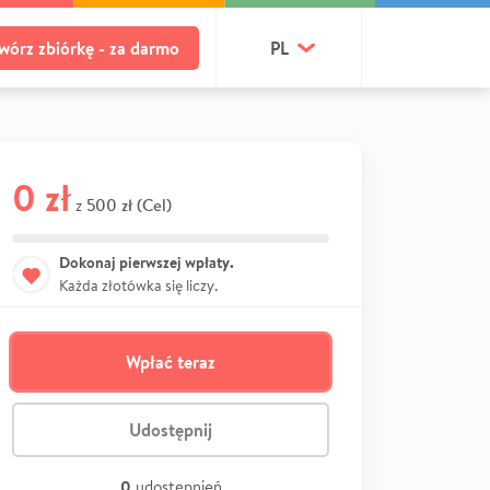
wórz zbiórkę - za darmo
PL
0 zł
500 zł (Cel)
z
Dokonaj pierwszej wpłaty.
Każda złotówka się liczy.
Wpłać teraz
Udostępnij
0
udostępnień