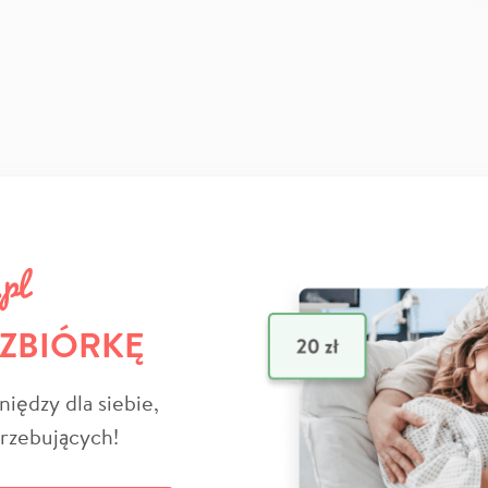
 ZBIÓRKĘ
niędzy dla siebie,
trzebujących!