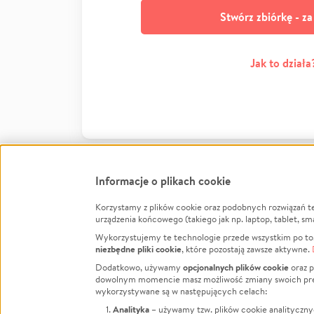
Stwórz zbiórkę - z
Jak to działa
Informacje o plikach cookie
Korzystamy z plików cookie oraz podobnych rozwiązań t
Infor
urządzenia końcowego (takiego jak np. laptop, tablet, sm
Wykorzystujemy te technologie przede wszystkim po to,
Jak to 
niezbędne pliki cookie
, które pozostają zawsze aktywne.
Facebook
Twitter
Instagram
Regula
opcjonalnych plików cookie
Dodatkowo, używamy
oraz p
dowolnym momencie masz możliwość zmiany swoich prefere
Polity
LinkedIn
TikTok
Youtube
wykorzystywane są w następujących celach:
RODO -
Analityka
– używamy tzw. plików cookie analityczny