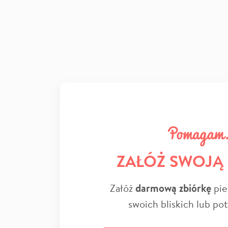
ZAŁÓŻ SWOJĄ
Załóż
darmową zbiórkę
pie
swoich bliskich lub po