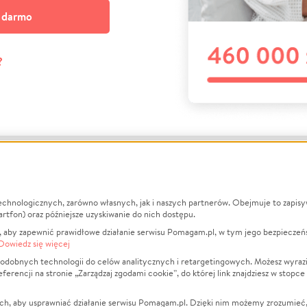
a darmo
?
echnologicznych, zarówno własnych, jak i naszych partnerów. Obejmuje to zapis
macje
O nas
Zbieraj n
artfon) oraz późniejsze uzyskiwanie do nich dostępu.
 aby zapewnić prawidłowe działanie serwisu Pomagam.pl, w tym jego bezpieczeń
działa?
Opinie
Leczenie
Dowiedz się więcej
min
Raporty
Zwierzęta
odobnych technologii do celów analitycznych i retargetingowych. Możesz wyrazi
ncji na stronie „Zarządzaj zgodami cookie”, do której link znajdziesz w stopce
ka Prywatności
Za darmo
Pożar
 Kontrahenci
Blog
Ukraina
ch, aby usprawniać działanie serwisu Pomagam.pl. Dzięki nim możemy zrozumieć, j