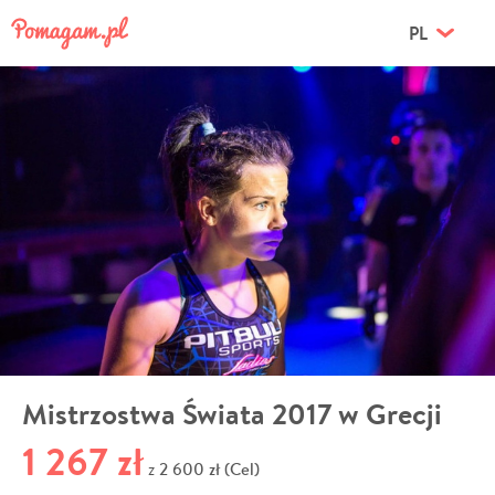
PL
Mistrzostwa Świata 2017 w Grecji
1 267 zł
2 600 zł (Cel)
z