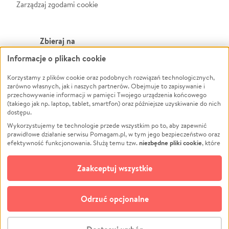
Zarządzaj zgodami cookie
Zbieraj na
Informacje o plikach cookie
Leczenie
LGBTQ+
Zwierzęta
Powódź
Korzystamy z plików cookie oraz podobnych rozwiązań technologicznych,
zarówno własnych, jak i naszych partnerów. Obejmuje to zapisywanie i
Pożar
Wichura
przechowywanie informacji w pamięci Twojego urządzenia końcowego
(takiego jak np. laptop, tablet, smartfon) oraz późniejsze uzyskiwanie do nich
Ukraina
NGO
dostępu.
Sport
Religia
Wykorzystujemy te technologie przede wszystkim po to, aby zapewnić
Pomoc Finansowa
Edukacja
prawidłowe działanie serwisu Pomagam.pl, w tym jego bezpieczeństwo oraz
niezbędne pliki cookie
efektywność funkcjonowania. Służą temu tzw.
, które
Projekty
Podróż
pozostają zawsze aktywne.
Dowiedz się więcej
Pogrzeb
Impreza
opcjonalnych plików cookie
Dodatkowo, używamy
oraz podobnych
Zaakceptuj wszystkie
Społeczność lokalna
Ochrona środowiska
technologii do celów analitycznych i retargetingowych. Możesz wyrazić
zgodę na ich stosowanie lub jej odmówić. W dowolnym momencie masz
Kultura
Biznes
możliwość zmiany swoich preferencji na stronie „Zarządzaj zgodami cookie”,
Odrzuć opcjonalne
Polski
do której link znajdziesz w stopce serwisu Pomagam.pl. Opcjonalne pliki
cookie wykorzystywane są w następujących celach:
© CROWDING SP. Z O.O.
Analityka
– używamy tzw. plików cookie analitycznych, aby usprawniać