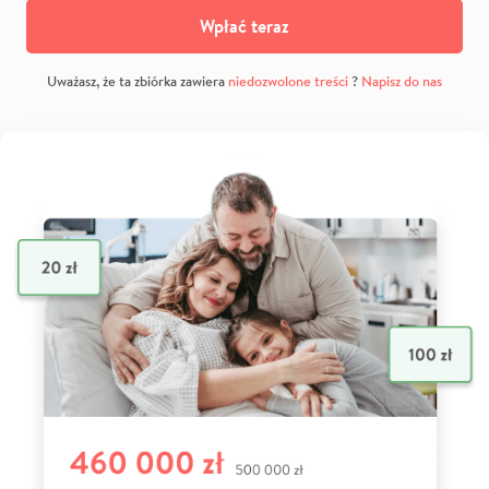
Wpłać teraz
Uważasz, że ta zbiórka zawiera
niedozwolone treści
?
Napisz do nas