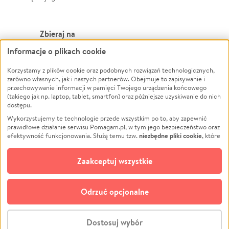
Zbieraj na
Informacje o plikach cookie
Leczenie
LGBTQ+
Korzystamy z plików cookie oraz podobnych rozwiązań technologicznych,
Zwierzęta
Powódź
zarówno własnych, jak i naszych partnerów. Obejmuje to zapisywanie i
Pożar
Wichura
przechowywanie informacji w pamięci Twojego urządzenia końcowego
(takiego jak np. laptop, tablet, smartfon) oraz późniejsze uzyskiwanie do nich
Ukraina
NGO
dostępu.
Sport
Religia
Wykorzystujemy te technologie przede wszystkim po to, aby zapewnić
Pomoc Finansowa
Edukacja
prawidłowe działanie serwisu Pomagam.pl, w tym jego bezpieczeństwo oraz
niezbędne pliki cookie
efektywność funkcjonowania. Służą temu tzw.
, które
Projekty
Podróż
pozostają zawsze aktywne.
Dowiedz się więcej
Pogrzeb
Impreza
opcjonalnych plików cookie
Dodatkowo, używamy
oraz podobnych
Zaakceptuj wszystkie
Społeczność lokalna
Ochrona środowiska
technologii do celów analitycznych i retargetingowych. Możesz wyrazić
zgodę na ich stosowanie lub jej odmówić. W dowolnym momencie masz
Kultura
Biznes
możliwość zmiany swoich preferencji na stronie „Zarządzaj zgodami cookie”,
Odrzuć opcjonalne
Polski
do której link znajdziesz w stopce serwisu Pomagam.pl. Opcjonalne pliki
cookie wykorzystywane są w następujących celach:
© CROWDING SP. Z O.O.
Analityka
– używamy tzw. plików cookie analitycznych, aby usprawniać
Dostosuj wybór
działanie serwisu Pomagam.pl. Dzięki nim możemy zrozumieć, jak