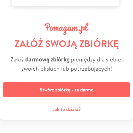
ZAŁÓŻ SWOJĄ ZBIÓRKĘ
Załóż
darmową zbiórkę
pieniędzy dla siebie,
swoich bliskich lub potrzebujących!
Stwórz zbiórkę - za darmo
Jak to działa?