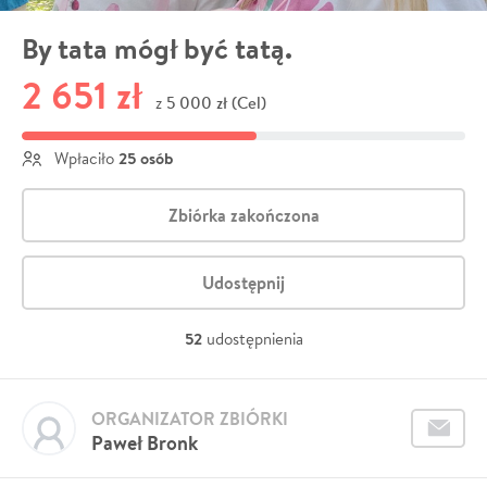
By tata mógł być tatą.
2 651 zł
5 000 zł (Cel)
z
25 osób
Wpłaciło
Zbiórka zakończona
Udostępnij
52
udostępnienia
ORGANIZATOR ZBIÓRKI
Paweł Bronk