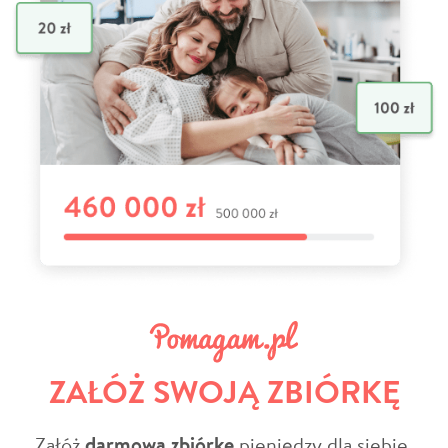
ZAŁÓŻ SWOJĄ ZBIÓRKĘ
Załóż
darmową zbiórkę
pieniędzy dla siebie,