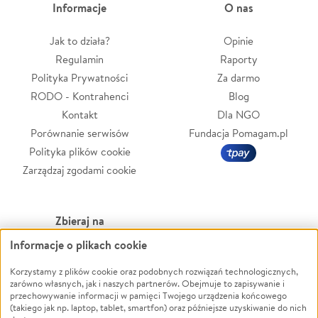
Informacje
O nas
Jak to działa?
Opinie
Regulamin
Raporty
Polityka Prywatności
Za darmo
RODO - Kontrahenci
Blog
Kontakt
Dla NGO
Porównanie serwisów
Fundacja Pomagam.pl
Polityka plików cookie
Zarządzaj zgodami cookie
Zbieraj na
Informacje o plikach cookie
Leczenie
LGBTQ+
Zwierzęta
Powódź
Korzystamy z plików cookie oraz podobnych rozwiązań technologicznych,
zarówno własnych, jak i naszych partnerów. Obejmuje to zapisywanie i
Pożar
Wichura
przechowywanie informacji w pamięci Twojego urządzenia końcowego
(takiego jak np. laptop, tablet, smartfon) oraz późniejsze uzyskiwanie do nich
Ukraina
NGO