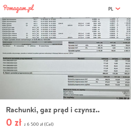
PL
Rachunki, gaz prąd i czynsz..
0 zł
6 500 zł (Cel)
z