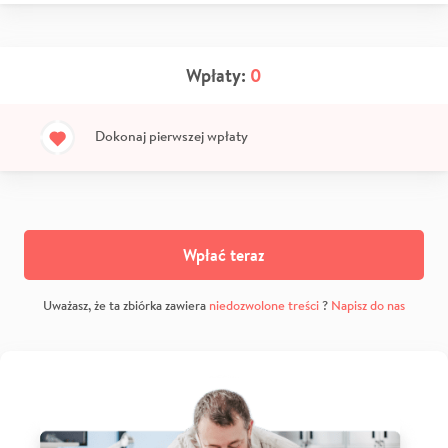
Wpłaty:
0
Dokonaj pierwszej wpłaty
Wpłać teraz
Uważasz, że ta zbiórka zawiera
niedozwolone treści
?
Napisz do nas