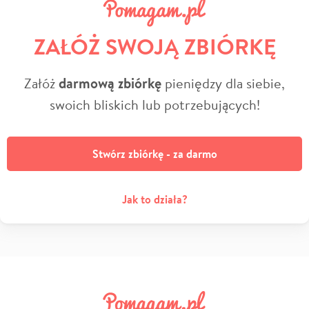
ZAŁÓŻ SWOJĄ ZBIÓRKĘ
Załóż
darmową zbiórkę
pieniędzy dla siebie,
swoich bliskich lub potrzebujących!
Stwórz zbiórkę - za darmo
Jak to działa?