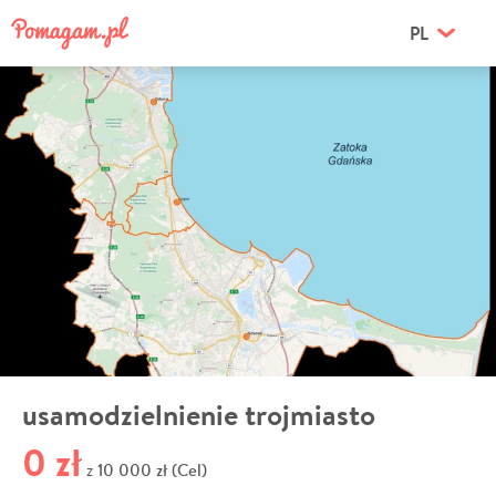
PL
usamodzielnienie trojmiasto
0 zł
10 000 zł (Cel)
z