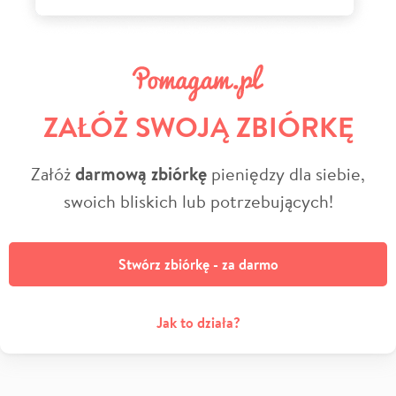
ZAŁÓŻ SWOJĄ ZBIÓRKĘ
Załóż
darmową zbiórkę
pieniędzy dla siebie,
swoich bliskich lub potrzebujących!
Stwórz zbiórkę - za darmo
Jak to działa?