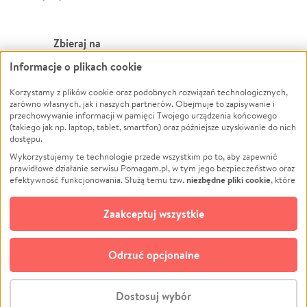
Zbieraj na
Informacje o plikach cookie
Leczenie
LGBTQ+
Zwierzęta
Powódź
Korzystamy z plików cookie oraz podobnych rozwiązań technologicznych,
zarówno własnych, jak i naszych partnerów. Obejmuje to zapisywanie i
Pożar
Wichura
przechowywanie informacji w pamięci Twojego urządzenia końcowego
(takiego jak np. laptop, tablet, smartfon) oraz późniejsze uzyskiwanie do nich
Ukraina
NGO
dostępu.
Sport
Religia
Wykorzystujemy te technologie przede wszystkim po to, aby zapewnić
Pomoc Finansowa
Edukacja
prawidłowe działanie serwisu Pomagam.pl, w tym jego bezpieczeństwo oraz
niezbędne pliki cookie
efektywność funkcjonowania. Służą temu tzw.
, które
Projekty
Podróż
pozostają zawsze aktywne.
Dowiedz się więcej
Pogrzeb
Impreza
opcjonalnych plików cookie
Dodatkowo, używamy
oraz podobnych
Zaakceptuj wszystkie
Społeczność lokalna
Ochrona środowiska
technologii do celów analitycznych i retargetingowych. Możesz wyrazić
zgodę na ich stosowanie lub jej odmówić. W dowolnym momencie masz
Kultura
Biznes
możliwość zmiany swoich preferencji na stronie „Zarządzaj zgodami cookie”,
Odrzuć opcjonalne
Polski
do której link znajdziesz w stopce serwisu Pomagam.pl. Opcjonalne pliki
cookie wykorzystywane są w następujących celach:
© CROWDING SP. Z O.O.
Analityka
– używamy tzw. plików cookie analitycznych, aby usprawniać
Dostosuj wybór
działanie serwisu Pomagam.pl. Dzięki nim możemy zrozumieć, jak