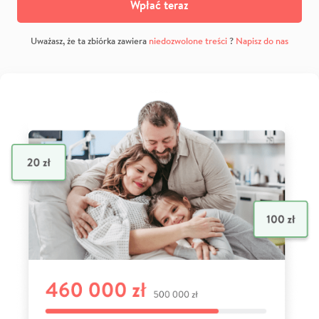
Wpłać teraz
Uważasz, że ta zbiórka zawiera
niedozwolone treści
?
Napisz do nas