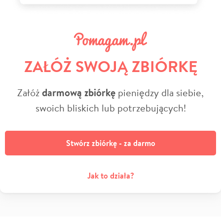
ZAŁÓŻ SWOJĄ ZBIÓRKĘ
Załóż
darmową zbiórkę
pieniędzy dla siebie,
swoich bliskich lub potrzebujących!
Stwórz zbiórkę - za darmo
Jak to działa?