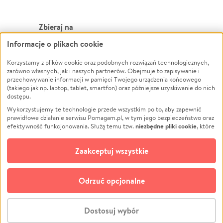
Zbieraj na
Informacje o plikach cookie
Leczenie
LGBTQ+
Zwierzęta
Powódź
Korzystamy z plików cookie oraz podobnych rozwiązań technologicznych,
zarówno własnych, jak i naszych partnerów. Obejmuje to zapisywanie i
Pożar
Wichura
przechowywanie informacji w pamięci Twojego urządzenia końcowego
(takiego jak np. laptop, tablet, smartfon) oraz późniejsze uzyskiwanie do nich
Ukraina
NGO
dostępu.
Sport
Religia
Wykorzystujemy te technologie przede wszystkim po to, aby zapewnić
Pomoc Finansowa
Edukacja
prawidłowe działanie serwisu Pomagam.pl, w tym jego bezpieczeństwo oraz
niezbędne pliki cookie
efektywność funkcjonowania. Służą temu tzw.
, które
Projekty
Podróż
pozostają zawsze aktywne.
Dowiedz się więcej
Pogrzeb
Impreza
opcjonalnych plików cookie
Dodatkowo, używamy
oraz podobnych
Zaakceptuj wszystkie
Społeczność lokalna
Ochrona środowiska
technologii do celów analitycznych i retargetingowych. Możesz wyrazić
zgodę na ich stosowanie lub jej odmówić. W dowolnym momencie masz
Kultura
Biznes
możliwość zmiany swoich preferencji na stronie „Zarządzaj zgodami cookie”,
Odrzuć opcjonalne
Polski
do której link znajdziesz w stopce serwisu Pomagam.pl. Opcjonalne pliki
cookie wykorzystywane są w następujących celach:
© CROWDING SP. Z O.O.
Analityka
– używamy tzw. plików cookie analitycznych, aby usprawniać
Dostosuj wybór
działanie serwisu Pomagam.pl. Dzięki nim możemy zrozumieć, jak
użytkownicy korzystają z naszego serwisu – skąd trafiają do serwisu, jak
Stwórz zbiórkę - za darmo